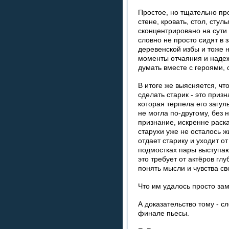
Простое, но тщательно п
стене, кровать, стол, стул
сконцентрировано на сути
словно не просто сидят в 
деревенской избы и тоже 
моменты отчаяния и надеж
думать вместе с героями,
В итоге же выясняется, чт
сделать старик - это приз
которая терпела его загул
не могла по-другому, без н
признание, искренне раска
старухи уже не осталось ж
отдает старику и уходит от
подмостках пары выступаю
это требует от актёров гл
понять мысли и чувства св
Что им удалось просто за
А доказательство тому - с
финале пьесы.