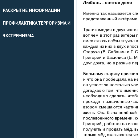
Любовь - святое дело
РАСКРЫТИЕ ИНФОРМАЦИИ
Именно так называется спе
представленный актёрами а
ПРОФИЛАКТИКА ТЕРРОРИЗМА И
Трагикомедия в двух част
вот чем в этот раз актёры
ЭКСТРЕМИЗМА
смех сквозь слёзы звучал в
каждый из них в двух ипос
Старуха (В. Сабанин и Г. 
Григорий и Василиса (Е. М
друг друга, но в разные п
Больному старику приснило
и что она пообещала на н
он успеет за несколько ча
догадках о том, что именн
необходимо сделать, чтоб
проходят назначенные ча
взором смешаются картины
жизнь. Она была нелёгкой
послевоенного времени, с
Григорий, работая на изно
получить и продать мёд, в
только мёд оказывается че