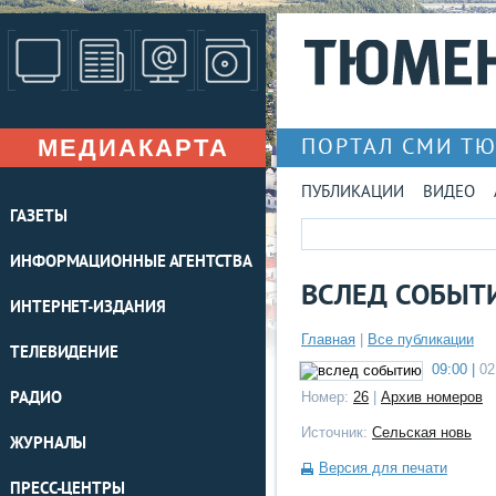
МЕДИАКАРТА
ПОРТАЛ СМИ Т
ПУБЛИКАЦИИ
ВИДЕО
ГАЗЕТЫ
ИНФОРМАЦИОННЫЕ АГЕНТСТВА
ВСЛЕД СОБЫТ
ИНТЕРНЕТ-ИЗДАНИЯ
Главная
|
Все публикации
ТЕЛЕВИДЕНИЕ
09:00 |
02
РАДИО
Номер:
26
|
Архив номеров
Источник:
Сельская новь
ЖУРНАЛЫ
Версия для печати
ПРЕСС-ЦЕНТРЫ