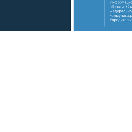
Информацио
области. Св
Федеральной
коммуникаци
Учредитель