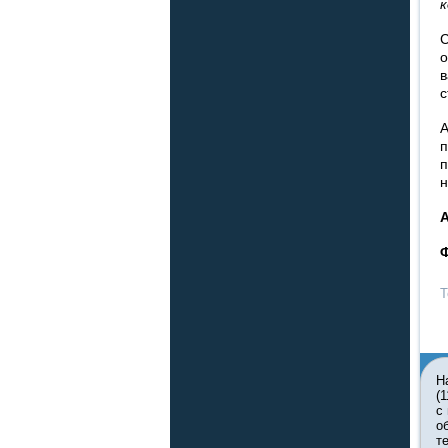
к
С
о
в
с
А
п
п
н
Т
Н
(
с
о
т