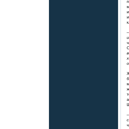
п
м
и
и
к
и
ч
С
в
х
о
Ж
б
м
ж
т
а
Щ
с
ч