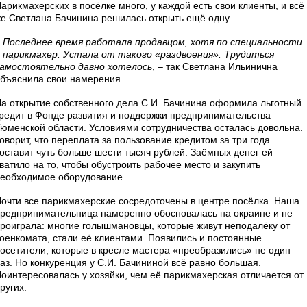
арикмахерских в посёлке много, у каждой есть свои клиенты, и всё
е Светлана Бачинина решилась открыть ещё одну.
–
Последнее время работала продавцом, хотя по специальности
 парикмахер. Устала от такого «раздвоения». Трудиться
амостоятельно давно хотелось
, – так Светлана Ильинична
бъяснила свои намерения.
а открытие собственного дела С.И. Бачинина оформила льготный
редит в Фонде развития и поддержки предпринимательства
юменской области. Условиями сотрудничества осталась довольна.
оворит, что переплата за пользование кредитом за три года
оставит чуть больше шести тысяч рублей. Заёмных денег ей
ватило на то, чтобы обустроить рабочее место и закупить
еобходимое оборудование.
очти все парикмахерские сосредоточены в центре посёлка. Наша
редпринимательница намеренно обосновалась на окраине и не
роиграла: многие голышмановцы, которые живут неподалёку от
оенкомата, стали её клиентами. Появились и постоянные
осетители, которые в кресле мастера «преобразились» не один
аз. Но конкуренция у С.И. Бачининой всё равно большая.
оинтересовалась у хозяйки, чем её парикмахерская отличается от
ругих.