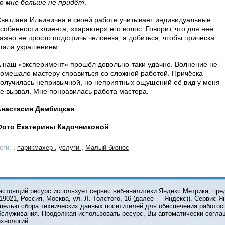
о мне больше не придёт
.
ветлана Ильинична в своей работе учитывает индивидуальные
собенности клиента, «характер» его волос. Говорит, что для неё
ажно не просто подстричь человека, а добиться, чтобы причёска
тала украшением.
 наш «эксперимент» прошёл довольно-таки удачно. Волнение не
омешало мастеру справиться со сложной работой. Причёска
олучилась непривычной, но неприятных ощущений её вид у меня
е вызвал. Мне понравилась работа мастера.
Анастасия Дембицкая
Фото Екатерины Кадочниковой
еги:
,
парикмахер
,
услуги
,
Малый бизнес
О ПРОЕКТЕ
КОНТАКТЫ
астоящий ресурс использует сервис веб-аналитики Яндекс.Метрика, пр
119021, Россия, Москва, ул. Л. Толстого, 16 (далее — Яндекс)). Сервис 
 целью сбора технических данных посетителей для обеспечения работос
© 2001-2026 Сетевое издание Тюмень Медиа. При испол
бслуживания. Продолжая использовать ресурс, Вы автоматически согла
обязательна.
ехнологий.
Главный редактор Е.В. Стрельцова, e-mail t-l@obl72.ru, те