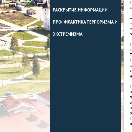
П
ж
РАСКРЫТИЕ ИНФОРМАЦИИ
ПРОФИЛАКТИКА ТЕРРОРИЗМА И
–
с
о
ЭКСТРЕМИЗМА
Н
к
Т
Г
с
х
н
П
п
п
в
п
р
П
д