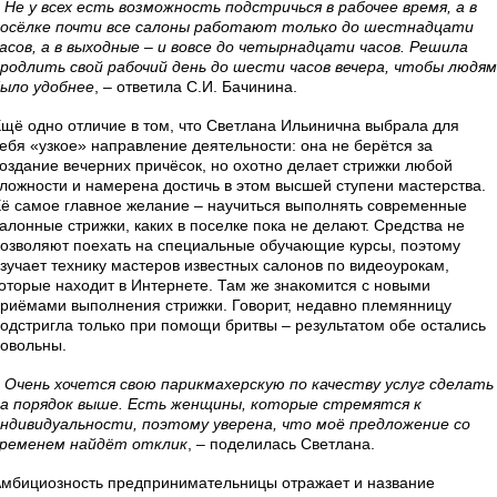
–
Не у всех есть возможность подстричься в рабочее время, а в
осёлке почти все салоны работают только до шестнадцати
асов, а в выходные – и вовсе до четырнадцати часов. Решила
родлить свой рабочий день до шести часов вечера, чтобы людям
ыло удобнее
, – ответила С.И. Бачинина.
щё одно отличие в том, что Светлана Ильинична выбрала для
ебя «узкое» направление деятельности: она не берётся за
оздание вечерних причёсок, но охотно делает стрижки любой
ложности и намерена достичь в этом высшей ступени мастерства.
ё самое главное желание – научиться выполнять современные
алонные стрижки, каких в поселке пока не делают. Средства не
озволяют поехать на специальные обучающие курсы, поэтому
зучает технику мастеров известных салонов по видеоурокам,
оторые находит в Интернете. Там же знакомится с новыми
риёмами выполнения стрижки. Говорит, недавно племянницу
одстригла только при помощи бритвы – результатом обе остались
овольны.
–
Очень хочется свою парикмахерскую по качеству услуг сделать
а порядок выше. Есть женщины, которые стремятся к
ндивидуальности, поэтому уверена, что моё предложение со
временем найдёт отклик
, – поделилась Светлана.
мбициозность предпринимательницы отражает и название