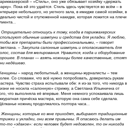
арикмахерской – «Стиль», оно уже обязывает хозяйку «держать
арку». Пока ей это удаётся. Стиль здесь чувствуется во всём – в
нтерьере небольшого, но уютного зала, в имидже самой хозяйки, в
деально чистой и отутюженной накидке, которая ложится на плечи
лиента...
–
Отрицательно отношусь к тому, когда в парикмахерских
спользуют обычные шампуни и средства для укладки. Я люблю,
тобы все препараты были профессиональными
, – говорит
ветлана. –
Закупила салонные шампунь и ополаскиватель для
олос, состав для мелирования. Нравится, когда и оборудование
орошее. В планах — взять ножницы более качественные, стоят
ни недёшево
.
енщины – народ любопытный, а женщины-журналисты – тем
олее. Со словами, что всё нужно попробовать, доверилась рукам
астера. Чувство страха испытывали обе: я из-за того, что никогда в
изни не носила «салонную» стрижку, а Светлана Ильинична от
ого, что выполняла её впервые. Меня немного успокаивала лишь
ккуратная причёска мастера, которую она сама себе сделала.
ёлканье ножниц продолжалось полтора часа...
–
Женщины, которые ко мне приходят, выбирают традиционные
трижки и укладки, они всем привычны. Я опасаюсь делать им
то-то «эдакое»: если человек будет недоволен, то он никогда