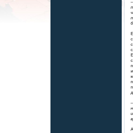
п
ч
п
б
Е
с
с
с
Е
с
п
и
к
п
п
д
н
и
А