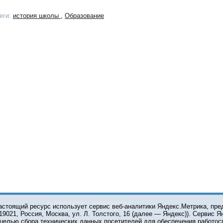
еги:
история школы
,
Образование
О ПРОЕКТЕ
КОНТАКТЫ
астоящий ресурс использует сервис веб-аналитики Яндекс.Метрика, пр
119021, Россия, Москва, ул. Л. Толстого, 16 (далее — Яндекс)). Сервис 
 целью сбора технических данных посетителей для обеспечения работос
© 2001-2026 Сетевое издание Тюмень Медиа. При испол