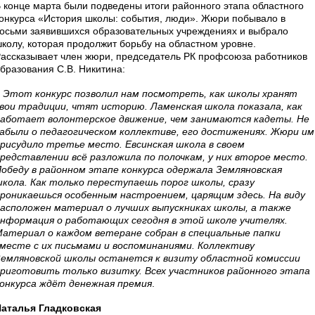
 конце марта были подведены итоги районного этапа областного
онкурса «История школы: события, люди». Жюри побывало в
осьми заявившихся образовательных учреждениях и выбрало
колу, которая продолжит борьбу на областном уровне.
ассказывает член жюри, председатель РК профсоюза работников
бразования С.В. Никитина:
–
Этот конкурс позволил нам посмотреть, как школы хранят
вои традиции, чтят историю. Ламенская школа показала, как
аботает волонтерское движение, чем занимаются кадеты. Не
абыли о педагогическом коллективе, его достижениях. Жюри им
рисудило третье место. Евсинская школа в своем
редставлении всё разложила по полочкам, у них второе место.
обеду в районном этапе конкурса одержала Земляновская
кола. Как только переступаешь порог школы, сразу
роникаешься особенным настроением, царящим здесь. На виду
асположен материал о лучших выпускниках школы, а также
нформация о работающих сегодня в этой школе учителях.
атериал о каждом ветеране собран в специальные папки
месте с их письмами и воспоминаниями. Коллективу
емляновской школы останется к визиту областной комиссии
риготовить только визитку. Всех участников районного этапа
онкурса ждёт денежная премия
.
аталья Гладковская