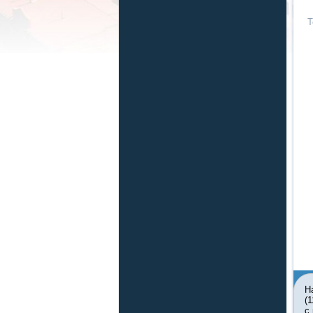
Т
Н
(
с