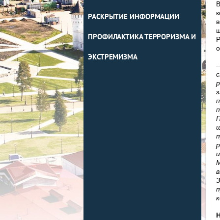
В
к
РАСКРЫТИЕ ИНФОРМАЦИИ
в
ш
ПРОФИЛАКТИКА ТЕРРОРИЗМА И
Р
о
ЭКСТРЕМИЗМА
с
р
з
п
п
П
ш
п
р
и
М
в
З
п
к
Н