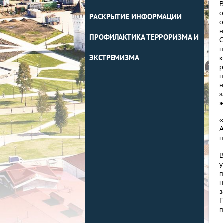
В
о
РАСКРЫТИЕ ИНФОРМАЦИИ
о
н
ПРОФИЛАКТИКА ТЕРРОРИЗМА И
О
п
ЭКСТРЕМИЗМА
к
р
п
н
з
ж
«
А
п
В
у
п
н
з
П
п