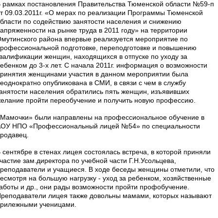
 рамках постановления Правительства Тюменской области №59-п
т 09.03.2011г. «О мерах по реализации Программы Тюменской
бласти по содействию занятости населения и снижению
апряженности на рынке труда в 2011 году» на территории
мутинского района впервые реализуется мероприятие по
рофессиональной подготовке, переподготовке и повышению
валификации женщин, находящихся в отпуске по уходу за
ебенком до 3-х лет. С начала 2011г. информация о возможности
ринятия женщинами участия в данном мероприятии была
еоднократно опубликована в СМИ, в связи с чем в службу
анятости населения обратились пять женщин, изъявивших
елание пройти переобучение и получить новую профессию.
Мамочки» были направлены на профессиональное обучение в
ОУ НПО «Профессиональный лицей №54» по специальности
родавец.
 сентябре в стенах лицея состоялась встреча, в которой приняли
частие зам.директора по учебной части Г.Н.Усольцева,
реподаватели и учащиеся. В ходе беседы женщины отметили, что
есмотря на большую нагрузку - уход за ребенком, хозяйственные
аботы и др., они рады возможности пройти профобучение.
реподаватели лицея также довольны мамами, которых называют
рилежными ученицами.