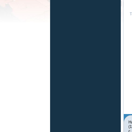
Т
Н
(
с