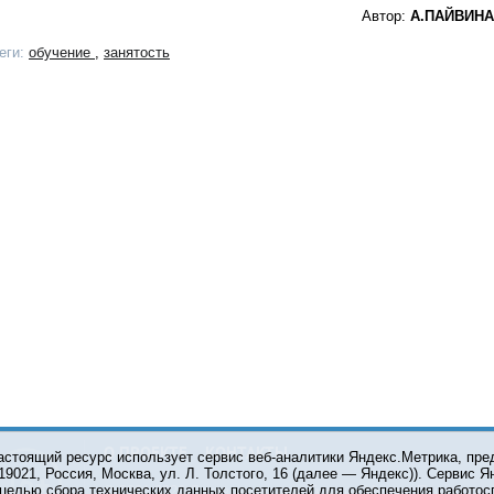
Автор:
А.ПАЙВИНА
еги:
обучение
,
занятость
О ПРОЕКТЕ
КОНТАКТЫ
астоящий ресурс использует сервис веб-аналитики Яндекс.Метрика, пр
119021, Россия, Москва, ул. Л. Толстого, 16 (далее — Яндекс)). Сервис 
 целью сбора технических данных посетителей для обеспечения работос
© 2001-2026 Сетевое издание Тюмень Медиа. При испол