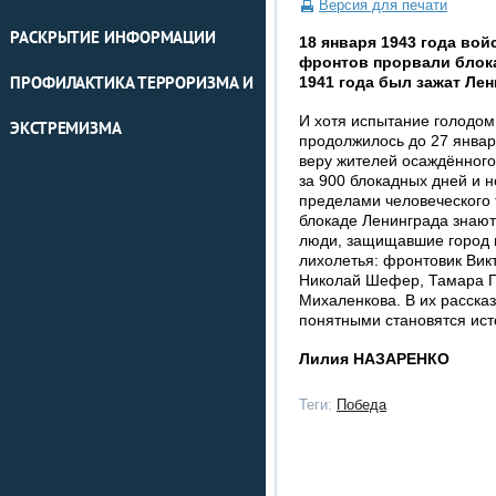
Версия для печати
РАСКРЫТИЕ ИНФОРМАЦИИ
18 января 1943 года вой
фронтов прорвали блока
1941 года был зажат Лен
ПРОФИЛАКТИКА ТЕРРОРИЗМА И
И хотя испытание голодом
ЭКСТРЕМИЗМА
продолжилось до 27 январ
веру жителей осаждённого 
за 900 блокадных дней и 
пределами человеческого 
блокаде Ленинграда знают
люди, защищавшие город н
лихолетья: фронтовик Вик
Николай Шефер, Тамара П
Михаленкова. В их расска
понятными становятся ист
Лилия НАЗАРЕНКО
Теги:
Победа