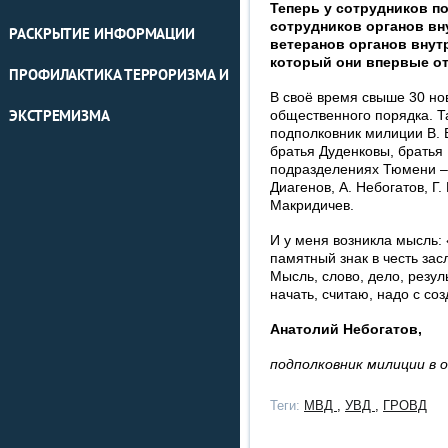
Теперь у сотрудников п
сотрудников органов вну
РАСКРЫТИЕ ИНФОРМАЦИИ
ветеранов органов внут
который они впервые от
ПРОФИЛАКТИКА ТЕРРОРИЗМА И
В своё время свыше 30 но
общественного порядка. Т
ЭКСТРЕМИЗМА
подполковник милиции В. 
братья Дуденковы, братья 
подразделениях Тюмени –
Диагенов, А. Небогатов, Г.
Макридичев.
И у меня возникла мысль:
памятный знак в честь за
Мысль, слово, дело, резул
начать, считаю, надо с со
Анатолий Небогатов,
подполковник милиции в 
Теги:
МВД
,
УВД
,
ГРОВД