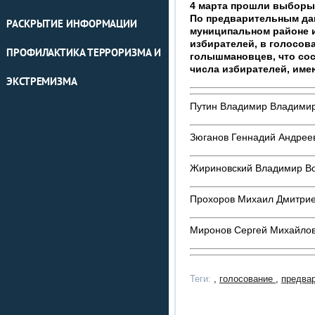
4 марта прошли выборы
По предварительным да
РАСКРЫТИЕ ИНФОРМАЦИИ
муниципальном районе и
избирателей, в голосов
ПРОФИЛАКТИКА ТЕРРОРИЗМА И
голышмановцев, что сос
числа избирателей, име
ЭКСТРЕМИЗМА
Путин Владимир Владимир
Зюганов Геннадий Андрее
Жириновский Владимир В
Прохоров Михаил Дмитрие
Миронов Сергей Михайлов
Теги:
,
голосование
,
предва