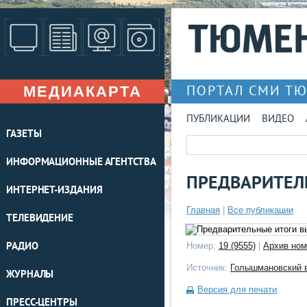
МЕДИАКАРТА
ПОРТАЛ СМИ Т
ПУБЛИКАЦИИ
ВИДЕО
ГАЗЕТЫ
ИНФОРМАЦИОННЫЕ АГЕНТСТВА
ПРЕДВАРИТЕЛ
ИНТЕРНЕТ-ИЗДАНИЯ
Главная
|
Все публикации
ТЕЛЕВИДЕНИЕ
РАДИО
Номер:
19 (9555)
|
Архив ном
Источник:
Голышмановский 
ЖУРНАЛЫ
Версия для печати
ПРЕСС-ЦЕНТРЫ