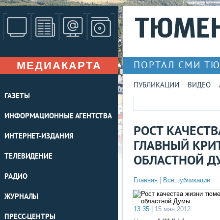
МЕДИАКАРТА
ПОРТАЛ СМИ Т
ПУБЛИКАЦИИ
ВИДЕО
ГАЗЕТЫ
ИНФОРМАЦИОННЫЕ АГЕНТСТВА
РОСТ КАЧЕСТ
ИНТЕРНЕТ-ИЗДАНИЯ
ГЛАВНЫЙ КРИ
ТЕЛЕВИДЕНИЕ
ОБЛАСТНОЙ Д
РАДИО
Главная
|
Все публикации
ЖУРНАЛЫ
13:35 |
15 мая 2012
ПРЕСС-ЦЕНТРЫ