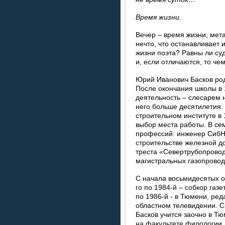
Время жизни.
Вечер – время жизни, мета
нечто, что останавливает 
жизни поэта? Равны ли суд
и, если отличаются, то че
Юрий Иванович Басков род
После окончания школы в 
деятельность – слесарем 
него больше десятилетия.
строительном институте в 
выбор места работы. В се
профессий: инженер СибН
строительстве железной до
треста «Севертрубопровод
магистральных газопровод
С начала восьмидесятых о
го по 1984-й – собкор газ
по 1986-й - в Тюмени, ре
областном телевидении. Св
Басков учится заочно в Т
на факультете филологии. 