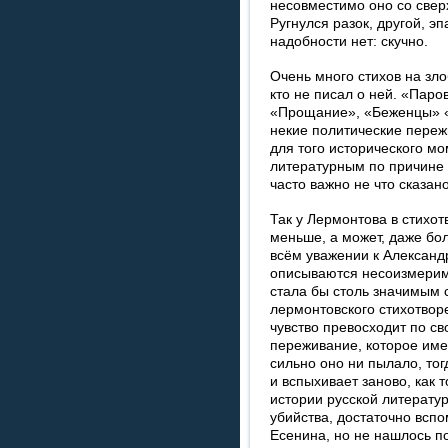
несовместимо оно со свер
Ругнулся разок, другой, эп
надобности нет: скучно.
Очень много стихов на зло
кто не писал о ней. «Паро
«Прощание», «Беженцы» «
некие политические переж
для того исторического м
литературным по причине 
часто важно не что сказано
Так у Лермонтова в стихо
меньше, а может, даже бол
всём уважении к Александ
описываются несоизмеримы
стала бы столь значимым 
лермонтовского стихотвор
чувство превосходит по св
переживание, которое имее
сильно оно ни пылало, тог
и вспыхивает заново, как 
истории русской литерату
убийства, достаточно всп
Есенина, но не нашлось по