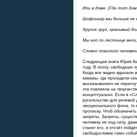
Или в доме. (Где тот до
Шифоньер мы больше не 
Хрупок груз, хранимый бо
Мы его по лестнице вели
Словно пожилого человек
Следующая книга Юрия Ба
году. В эпоху, свободную 
Когда все жадно вдыхали в
камеры, где просидели сем
высказываниях не перегнут
эта повлияла на творчество
концептуально. Если в «С
ругательство для речевой 
эмоционального фона, то 
прописку. Чтоб обозначить
запреты. Запреты, сущест
человеку не под силу, даж
станет его, и отсчёт пойдё
свободословие само собой