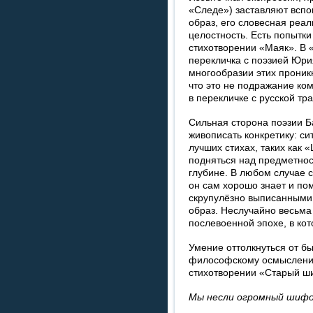
«Следе») заставляют вспом
образ, его словесная реал
целостность. Есть попытки
стихотворении «Маяк». В «
перекличка с поэзией Юри
многообразии этих проник
что это не подражание ком
в перекличке с русской тр
Сильная сторона поэзии Б
живописать конкретику: сит
лучших стихах, таких как
подняться над предметно
глубине. В любом случае ст
он сам хорошо знает и по
скрупулёзно выписанными
образ. Неслучайно весьма 
послевоенной эпохе, в кот
Умение оттолкнуться от бы
философскому осмыслению
стихотворении «Старый ш
Мы несли огромный шиф