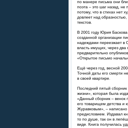
по манере письма они близ
поэта – это шаг назад, не 
потому, что в стихах нет 
довлеет над образностью,
текстов.
В 2001 году Юрия Баскова
созданной организации пи
надеждами переезжает в С
власть имущих, через два
предварительно опубликов
«Открытое письмо началь
Ещё через год, весной 200
Точной даты его смерти не
в своей квартире.
Последний пятый сборник 
жизни», которая была изд
«Данный сборник – венок 
его товарищем детства и
Журавковым», – написано 
предисловием. Издавал кн
то по душе, так он в лепё
виде. Книга получилась уд