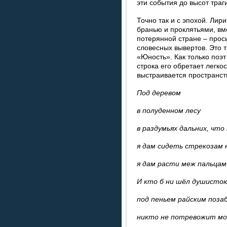
эти события до высот траг
Точно так и с эпохой. Лир
бранью и проклятьями, вм
потерянной стране – прос
словесных вывертов. Это т
«Юность». Как только поэт
строка его обретает легко
выстраивается пространст
Под деревом
в полуденном лесу
в раздумьях дальних, что
я дам сидеть стрекозам н
я дам расти меж пальцам
И кто б ни шёл душисто
под пеньем райским поза
никто не потревожит мо