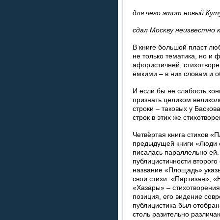
для чего этот новый Кут
сдал Москву неизвестно 
В книге большой пласт лю
не только тематика, но и 
афористичней, стихотворе
ёмкими – в них словам и 
И если бы не слабость кон
признать целиком великол
строки – таковых у Басков
строк в этих же стихотворе
Четвёртая книга стихов «
предыдущей книги «Люди с
писалась параллельно ей.
публицистичности второго
название «Площадь» указы
свои стихи. «Партизан», 
«Хазары» – стихотворения,
позиция, его видение совр
публицистика был отобран
столь разительно различа