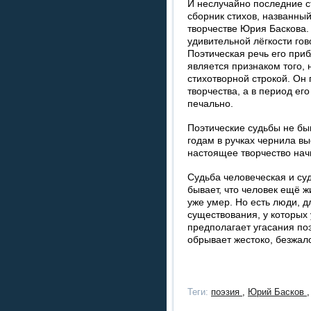
И неслучайно последние с
сборник стихов, названны
творчестве Юрия Баскова. 
удивительной лёгкости го
Поэтическая речь его приб
является признаком того,
стихотворной строкой. Он 
творчества, а в период ег
печально.
Поэтические судьбы не быв
годам в ручках чернила выс
настоящее творчество начи
Судьба человеческая и су
бывает, что человек ещё жи
уже умер. Но есть люди, 
существования, у которых
предполагает угасания поэ
обрывает жестоко, безжал
Теги:
поэзия
,
Юрий Басков