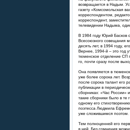
возвращается в Надым. Ус
газету «Комсомольская вах
корреспондентом, редакто
корреспондент, заместител
телевидении Надыма, один
В 1984 году Юрий Басков 
Всесоюзного совещания м
десять лет, в 1994 году, 
Вернее, 1994-й – это год 
тюменское отделение СП п
го, почти сразу после вых
Она появляется в тюменск
уже более сорока лет. Воз
после сорока талант его р
публикации в периодическо
сборниках: «Час России» и
такие сборники было в те 
одному его стихотворению
поэтесса Людмила Ефремо
уже сложившимся поэтом.
Тем полноценней его перв
в ней. Без сомнения можно