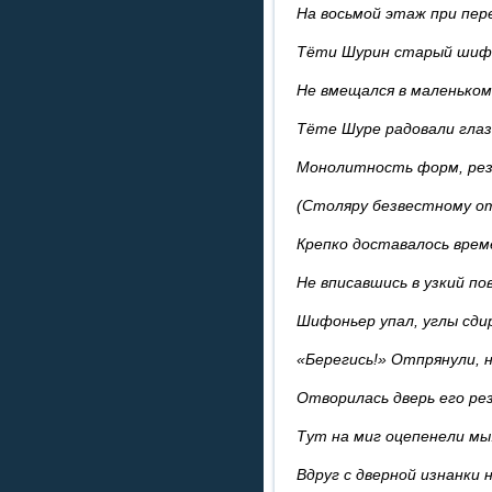
На восьмой этаж при пер
Тёти Шурин старый шиф
Не вмещался в маленьком
Тёте Шуре радовали глаз
Монолитность форм, рез
(Столяру безвестному о
Крепко доставалось врем
Не вписавшись в узкий по
Шифоньер упал, углы сди
«Берегись!» Отпрянули, 
Отворилась дверь его рез
Тут на миг оцепенели мы
Вдруг с дверной изнанки