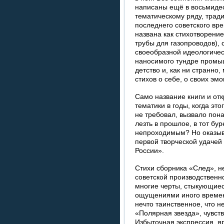
написаны ещё в восьмидес
тематическому ряду, трад
последнего советского вре
названа как стихотворени
трубы для газопроводов), 
своеобразной идеологичес
наносимого тундре промы
детство и, как ни странн
стихов о себе, о своих эм
Само название книги и от
тематики в годы, когда это
не требовал, вызвало пон
лезть в прошлое, в тот бур
непроходимым? Но оказыв
первой творческой удачей 
России».
Стихи сборника «След», н
советской производственно
многие черты, стыкующиес
ощущениями иного времен
нечто таинственное, что н
«Полярная звезда», чувст
Избыточная экспрессия, яр