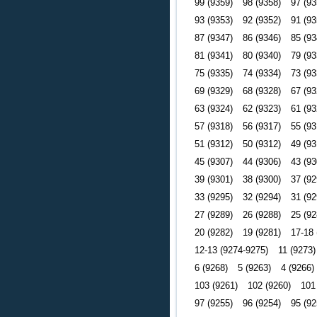
99 (9359)
98 (9358)
97 (93
93 (9353)
92 (9352)
91 (93
87 (9347)
86 (9346)
85 (93
81 (9341)
80 (9340)
79 (93
75 (9335)
74 (9334)
73 (93
69 (9329)
68 (9328)
67 (93
63 (9324)
62 (9323)
61 (93
57 (9318)
56 (9317)
55 (93
51 (9312)
50 (9312)
49 (93
45 (9307)
44 (9306)
43 (93
39 (9301)
38 (9300)
37 (92
33 (9295)
32 (9294)
31 (92
27 (9289)
26 (9288)
25 (92
20 (9282)
19 (9281)
17-18 
12-13 (9274-9275)
11 (9273)
6 (9268)
5 (9263)
4 (9266)
103 (9261)
102 (9260)
101
97 (9255)
96 (9254)
95 (92