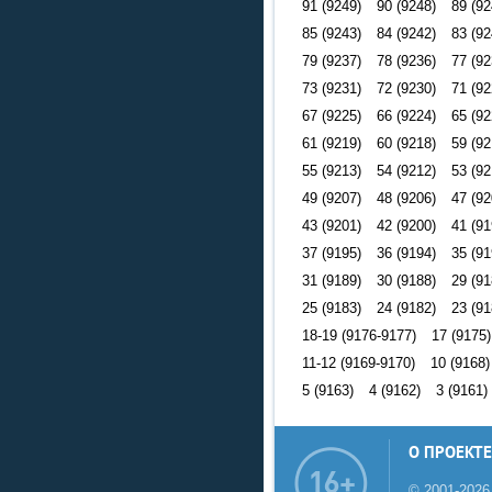
91 (9249)
90 (9248)
89 (92
85 (9243)
84 (9242)
83 (92
79 (9237)
78 (9236)
77 (92
73 (9231)
72 (9230)
71 (92
67 (9225)
66 (9224)
65 (92
61 (9219)
60 (9218)
59 (92
55 (9213)
54 (9212)
53 (92
49 (9207)
48 (9206)
47 (92
43 (9201)
42 (9200)
41 (91
37 (9195)
36 (9194)
35 (91
31 (9189)
30 (9188)
29 (91
25 (9183)
24 (9182)
23 (91
18-19 (9176-9177)
17 (9175)
11-12 (9169-9170)
10 (9168)
5 (9163)
4 (9162)
3 (9161)
О ПРОЕКТЕ
© 2001-2026