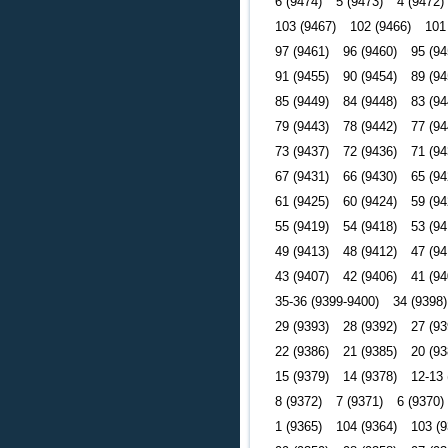
6 (9474)
5 (9473)
4 (9472)
103 (9467)
102 (9466)
101
97 (9461)
96 (9460)
95 (94
91 (9455)
90 (9454)
89 (94
85 (9449)
84 (9448)
83 (94
79 (9443)
78 (9442)
77 (94
73 (9437)
72 (9436)
71 (94
67 (9431)
66 (9430)
65 (94
61 (9425)
60 (9424)
59 (94
55 (9419)
54 (9418)
53 (94
49 (9413)
48 (9412)
47 (94
43 (9407)
42 (9406)
41 (94
35-36 (9399-9400)
34 (9398)
29 (9393)
28 (9392)
27 (93
22 (9386)
21 (9385)
20 (93
15 (9379)
14 (9378)
12-13 
8 (9372)
7 (9371)
6 (9370)
1 (9365)
104 (9364)
103 (9