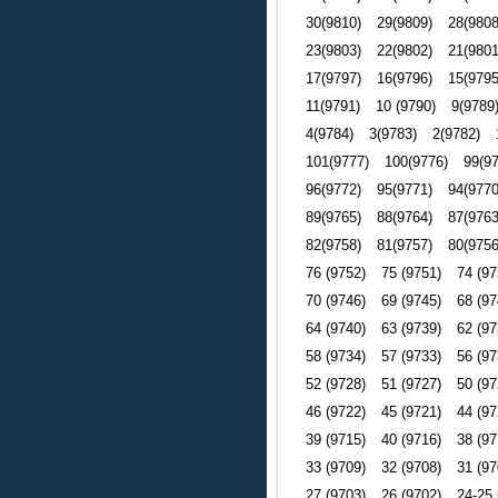
30(9810)
29(9809)
28(9808
23(9803)
22(9802)
21(9801
17(9797)
16(9796)
15(9795
11(9791)
10 (9790)
9(9789
4(9784)
3(9783)
2(9782)
101(9777)
100(9776)
99(9
96(9772)
95(9771)
94(9770
89(9765)
88(9764)
87(9763
82(9758)
81(9757)
80(9756
76 (9752)
75 (9751)
74 (97
70 (9746)
69 (9745)
68 (97
64 (9740)
63 (9739)
62 (97
58 (9734)
57 (9733)
56 (97
52 (9728)
51 (9727)
50 (97
46 (9722)
45 (9721)
44 (97
39 (9715)
40 (9716)
38 (97
33 (9709)
32 (9708)
31 (97
27 (9703)
26 (9702)
24-25 