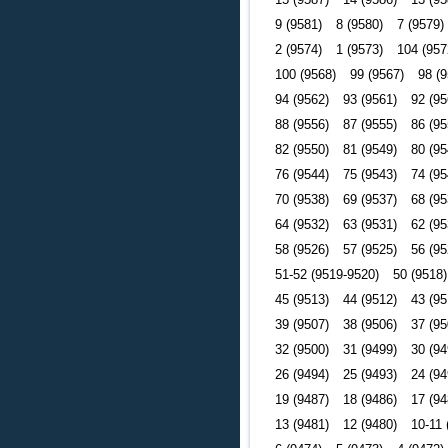
9 (9581)
8 (9580)
7 (9579)
2 (9574)
1 (9573)
104 (957
100 (9568)
99 (9567)
98 (9
94 (9562)
93 (9561)
92 (95
88 (9556)
87 (9555)
86 (95
82 (9550)
81 (9549)
80 (95
76 (9544)
75 (9543)
74 (95
70 (9538)
69 (9537)
68 (95
64 (9532)
63 (9531)
62 (95
58 (9526)
57 (9525)
56 (95
51-52 (9519-9520)
50 (9518)
45 (9513)
44 (9512)
43 (95
39 (9507)
38 (9506)
37 (95
32 (9500)
31 (9499)
30 (94
26 (9494)
25 (9493)
24 (94
19 (9487)
18 (9486)
17 (94
13 (9481)
12 (9480)
10-11 