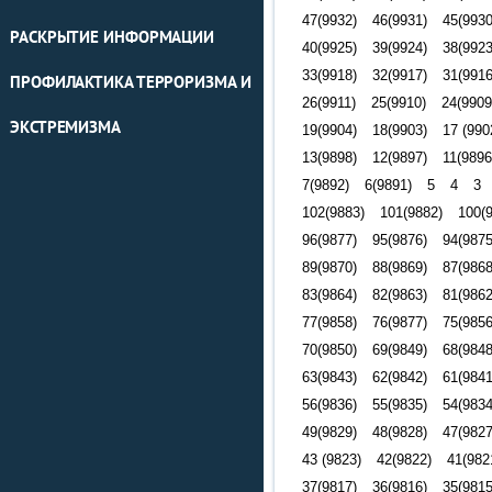
47(9932)
46(9931)
45(9930
РАСКРЫТИЕ ИНФОРМАЦИИ
40(9925)
39(9924)
38(9923
33(9918)
32(9917)
31(9916
ПРОФИЛАКТИКА ТЕРРОРИЗМА И
26(9911)
25(9910)
24(9909
ЭКСТРЕМИЗМА
19(9904)
18(9903)
17 (990
13(9898)
12(9897)
11(9896
7(9892)
6(9891)
5
4
3
102(9883)
101(9882)
100(
96(9877)
95(9876)
94(9875
89(9870)
88(9869)
87(9868
83(9864)
82(9863)
81(9862
77(9858)
76(9877)
75(9856
70(9850)
69(9849)
68(9848
63(9843)
62(9842)
61(9841
56(9836)
55(9835)
54(9834
49(9829)
48(9828)
47(9827
43 (9823)
42(9822)
41(982
37(9817)
36(9816)
35(9815