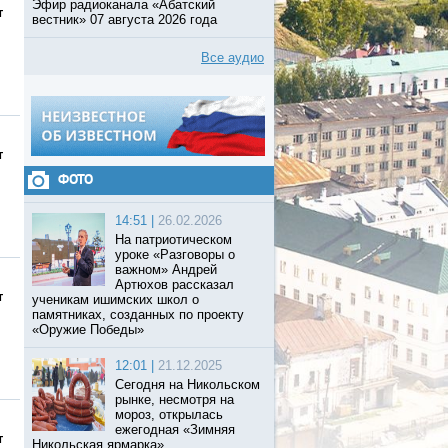
Эфир радиоканала «Абатский
т
вестник» 07 августа 2026 года
Все аудио
т
ФОТО
14:51 |
26.02.2026
На патриотическом
уроке «Разговоры о
важном» Андрей
Артюхов рассказал
т
ученикам ишимских школ о
памятниках, созданных по проекту
«Оружие Победы»
12:01 |
21.12.2025
Сегодня на Никольском
рынке, несмотря на
мороз, открылась
ежегодная «Зимняя
т
Никольская ярмарка».