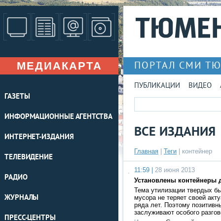
МЕДИАКАРТА
ПОРТАЛ СМИ Т
ПУБЛИКАЦИИ
ВИДЕО
ГАЗЕТЫ
ИНФОРМАЦИОННЫЕ АГЕНТСТВА
ВСЕ ИЗДАНИЯ
ИНТЕРНЕТ-ИЗДАНИЯ
Главная
|
Теги
| контейнер
ТЕЛЕВИДЕНИЕ
11:59 |
28 июня 2013
РАДИО
Установлены контейнеры 
Тема утилизации твердых бы
ЖУРНАЛЫ
мусора не теряет своей акт
ряда лет. Поэтому позитивн
заслуживают особого разгов
ПРЕСС-ЦЕНТРЫ