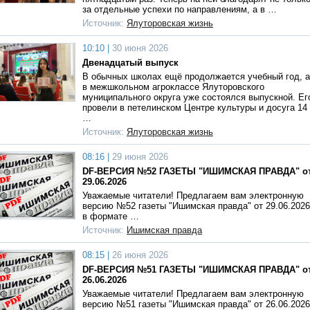
за отдельные успехи по направлениям, а в …
Источник:
Ялуторовская жизнь
10:10 |
30 июня 2026
Двенадцатый выпуск
В обычных школах ещё продолжается учебный год, а
в межшкольном агроклассе Ялуторовского
муниципального округа уже состоялся выпускной. Ег
провели в петелинском Центре культуры и досуга 14
…
Источник:
Ялуторовская жизнь
08:16 |
29 июня 2026
DF-ВЕРСИЯ №52 ГАЗЕТЫ "ИШИМСКАЯ ПРАВДА" о
29.06.2026
Уважаемые читатели! Предлагаем вам электронную
версию №52 газеты "Ишимская правда" от 29.06.2026
в формате …
Источник:
Ишимская правда
08:15 |
26 июня 2026
DF-ВЕРСИЯ №51 ГАЗЕТЫ "ИШИМСКАЯ ПРАВДА" о
26.06.2026
Уважаемые читатели! Предлагаем вам электронную
версию №51 газеты "Ишимская правда" от 26.06.2026