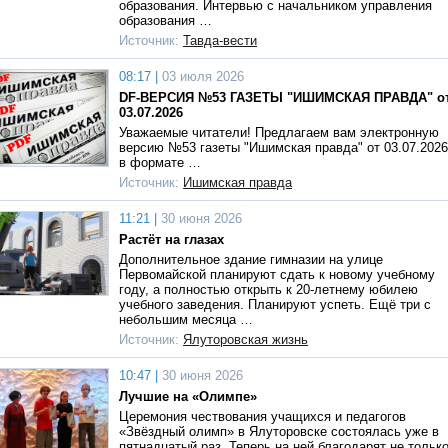
образования. Интервью с начальником управления
образования …
Источник:
Тавда-вести
08:17 |
03 июля 2026
DF-ВЕРСИЯ №53 ГАЗЕТЫ "ИШИМСКАЯ ПРАВДА" о
03.07.2026
Уважаемые читатели! Предлагаем вам электронную
версию №53 газеты "Ишимская правда" от 03.07.2026
в формате …
Источник:
Ишимская правда
11:21 |
30 июня 2026
Растёт на глазах
Дополнительное здание гимназии на улице
Первомайской планируют сдать к новому учебному
году, а полностью открыть к 20-летнему юбилею
учебного заведения. Планируют успеть. Ещё три с
небольшим месяца …
Источник:
Ялуторовская жизнь
10:47 |
30 июня 2026
Лучшие на «Олимпе»
Церемония чествования учащихся и педагогов
«Звёздный олимп» в Ялуторовске состоялась уже в
пятнадцатый раз. Теперь на ней благодарят не тольк