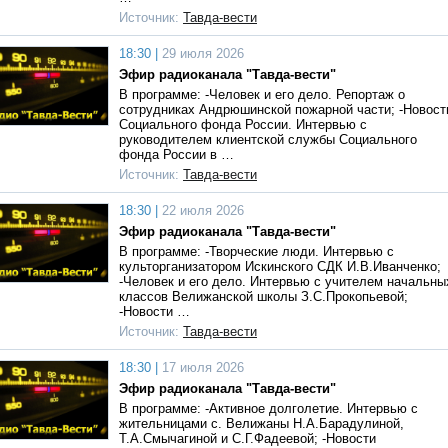
Источник:
Тавда-вести
18:30 |
29 июля 2026
Эфир радиоканала "Тавда-вести"
В программе: -Человек и его дело. Репортаж о
сотрудниках Андрюшинской пожарной части; -Новост
Социального фонда России. Интервью с
руководителем клиентской службы Социального
фонда России в …
Источник:
Тавда-вести
18:30 |
22 июля 2026
Эфир радиоканала "Тавда-вести"
В программе: -Творческие люди. Интервью с
культорганизатором Искинского СДК И.В.Иванченко;
-Человек и его дело. Интервью с учителем начальны
классов Велижанской школы З.С.Прокопьевой;
-Новости …
Источник:
Тавда-вести
18:30 |
17 июля 2026
Эфир радиоканала "Тавда-вести"
В программе: -Активное долголетие. Интервью с
жительницами с. Велижаны Н.А.Барадулиной,
Т.А.Смычагиной и С.Г.Фадеевой; -Новости