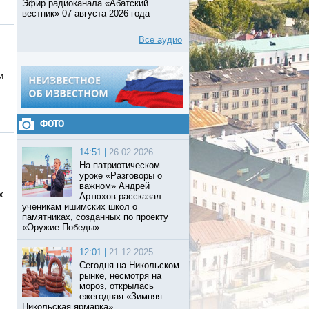
Эфир радиоканала «Абатский
вестник» 07 августа 2026 года
Все аудио
и
ФОТО
14:51 |
26.02.2026
На патриотическом
уроке «Разговоры о
важном» Андрей
х
Артюхов рассказал
ученикам ишимских школ о
памятниках, созданных по проекту
«Оружие Победы»
12:01 |
21.12.2025
Сегодня на Никольском
рынке, несмотря на
мороз, открылась
ежегодная «Зимняя
Никольская ярмарка».