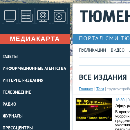
МЕДИАКАРТА
ПОРТАЛ СМИ Т
ПУБЛИКАЦИИ
ВИДЕО
ГАЗЕТЫ
ИНФОРМАЦИОННЫЕ АГЕНТСТВА
ВСЕ ИЗДАНИЯ
ИНТЕРНЕТ-ИЗДАНИЯ
Главная
|
Теги
| трудоустрой
ТЕЛЕВИДЕНИЕ
18:30 |
0
РАДИО
Эфир ра
В прогр
ЖУРНАЛЫ
уборочн
продолж
участни
ПРЕСС-ЦЕНТРЫ
реабили