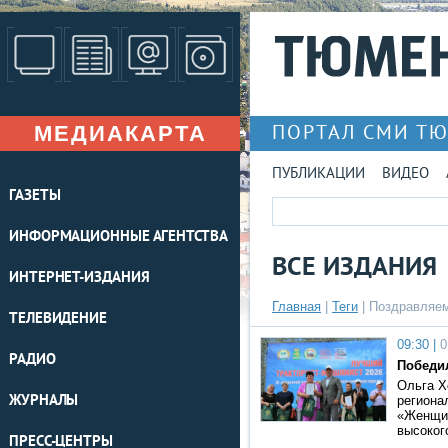
МЕДИАКАРТА
ПОРТАЛ СМИ Т
ПУБЛИКАЦИИ
ВИДЕО
ГАЗЕТЫ
ИНФОРМАЦИОННЫЕ АГЕНТСТВА
ВСЕ ИЗДАНИЯ
ИНТЕРНЕТ-ИЗДАНИЯ
Главная
|
Теги
| Поздравляе
ТЕЛЕВИДЕНИЕ
09:30 |
0
РАДИО
Победи
Ольга Х
ЖУРНАЛЫ
региона
«Женщин
высоког
ПРЕСС-ЦЕНТРЫ
…