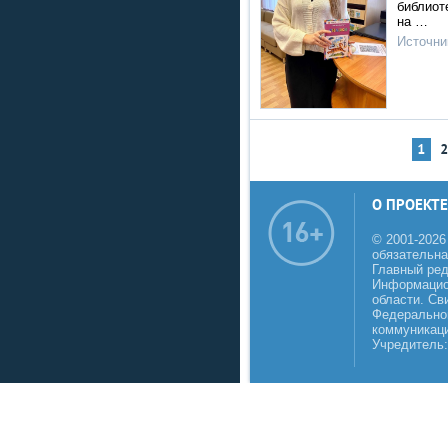
библиот
на …
Источни
1
О ПРОЕКТЕ
© 2001-2026
обязательна
Главный реда
Информацио
области. Св
Федеральной
коммуникаци
Учредитель