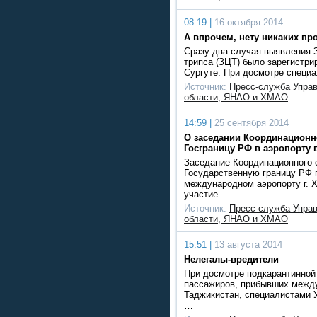
08:19 |
16 октября 2014
А впрочем, нету никаких пр
Сразу два случая выявления 
трипса (ЗЦТ) было зарегистри
Сургуте. При досмотре специа
Источник:
Пресс-служба Упра
области, ЯНАО и ХМАО
14:59 |
25 сентября 2014
О заседании Координационно
Госграницу РФ в аэропорту 
Заседание Координационного с
Государственную границу РФ п
международном аэропорту г. 
участие …
Источник:
Пресс-служба Упра
области, ЯНАО и ХМАО
15:51 |
13 августа 2014
Нелегалы-вредители
При досмотре подкарантинной 
пассажиров, прибывших межд
Таджикистан, специалистами 
…