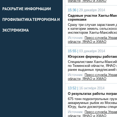
области, ЯНАО и ХМАО
РАСКРЫТИЕ ИНФОРМАЦИИ
15:36 |
29 декабря 2014
Садовые участки Ханты-Ман
ПРОФИЛАКТИКА ТЕРРОРИЗМА И
сорняками
Сразу три случая зарастания 
к категории земель сельскохо
ЭКСТРЕМИЗМА
инспектором Ханты-Мансийско
Источник:
Пресс-служба Упра
области, ЯНАО и ХМАО
15:55 |
03 декабря 2014
Югорские фермеры работаю
Специалистами Ханты-Мансийс
по Тюменской области, ЯНАО 
ранее выданных предписаний 
Источник:
Пресс-служба Упра
области, ЯНАО и ХМАО
13:52 |
16 октября 2014
О результатах работы погра
675 тонн подконтрольных груз
аквариумных рыбок из Москвы,
Югру, были досмотрены специ
Источник:
Пресс-служба Упра
области, ЯНАО и ХМАО