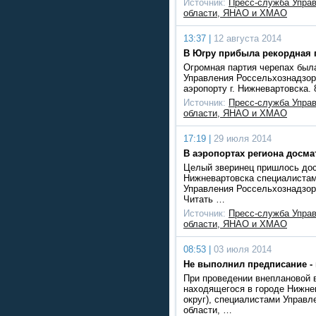
Источник:
Пресс-служба Упра
области, ЯНАО и ХМАО
13:37 |
12 августа 2014
В Югру прибыла рекордная 
Огромная партия черепах был
Управления Россельхознадзо
аэропорту г. Нижневартовска.
Источник:
Пресс-служба Упра
области, ЯНАО и ХМАО
17:19 |
29 июля 2014
В аэропортах региона досма
Целый зверинец пришлось дос
Нижневартовска специалистам
Управления Россельхознадзо
Читать …
Источник:
Пресс-служба Упра
области, ЯНАО и ХМАО
08:53 |
03 июля 2014
Не выполнил предписание -
При проведении внеплановой 
находящегося в городе Нижне
округ), специалистами Управ
области, …