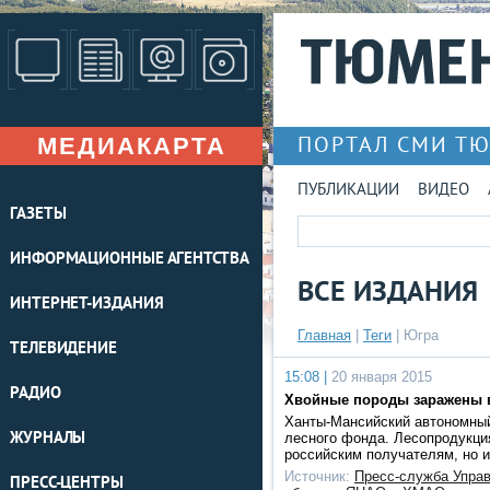
МЕДИАКАРТА
ПОРТАЛ СМИ Т
ПУБЛИКАЦИИ
ВИДЕО
ГАЗЕТЫ
ИНФОРМАЦИОННЫЕ АГЕНТСТВА
ВСЕ ИЗДАНИЯ
ИНТЕРНЕТ-ИЗДАНИЯ
Главная
|
Теги
| Югра
ТЕЛЕВИДЕНИЕ
15:08 |
20 января 2015
РАДИО
Хвойные породы заражены 
Ханты-Мансийский автономный
ЖУРНАЛЫ
лесного фонда. Лесопродукция
российским получателям, но и
Источник:
Пресс-служба Упра
ПРЕСС-ЦЕНТРЫ