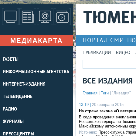
МЕДИАКАРТА
ПОРТАЛ СМИ Т
ПУБЛИКАЦИИ
ВИДЕО
ГАЗЕТЫ
ИНФОРМАЦИОННЫЕ АГЕНТСТВА
ВСЕ ИЗДАНИЯ
ИНТЕРНЕТ-ИЗДАНИЯ
Главная
|
Теги
| "Ливадия"
ТЕЛЕВИДЕНИЕ
13:19 |
20 февраля 2015
РАДИО
На страже закона «О ветери
В ходе проведения внепланов
ЖУРНАЛЫ
Россельхознадзора по Тюменс
Мансийскому автономным окр
Источник:
Пресс-служба Упра
ПРЕСС-ЦЕНТРЫ