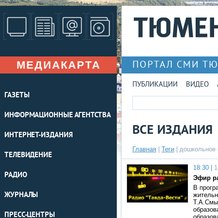
МЕДИАКАРТА
ПОРТАЛ СМИ Т
ПУБЛИКАЦИИ
ВИДЕО
ГАЗЕТЫ
ИНФОРМАЦИОННЫЕ АГЕНТСТВА
ВСЕ ИЗДАНИЯ
ИНТЕРНЕТ-ИЗДАНИЯ
Главная
|
Теги
| дошкольное 
ТЕЛЕВИДЕНИЕ
18:30 |
1
РАДИО
Эфир ра
В прогр
ЖУРНАЛЫ
жительн
Т.А.Смы
образов
ПРЕСС-ЦЕНТРЫ
образов