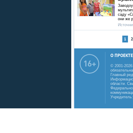
Заводоу
мультип
саду «С
они же 
Источни
1
О ПРОЕКТЕ
© 2001-2026
обязательна
Главный реда
Информацио
области. Св
Федеральной
коммуникаци
Учредитель