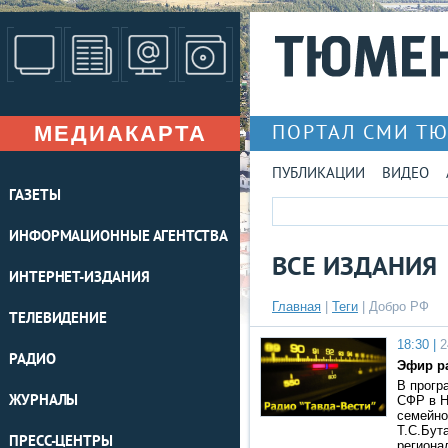
МЕДИАКАРТА
ПОРТАЛ СМИ Т
ПУБЛИКАЦИИ
ВИДЕО
ГАЗЕТЫ
ИНФОРМАЦИОННЫЕ АГЕНТСТВА
ВСЕ ИЗДАНИЯ
ИНТЕРНЕТ-ИЗДАНИЯ
Главная
|
Теги
| Добро РФ
ТЕЛЕВИДЕНИЕ
18:30 |
2
РАДИО
Эфир ра
В прогр
ЖУРНАЛЫ
СФР в Н
семейно
Т.С.Бут
ПРЕСС-ЦЕНТРЫ
региона