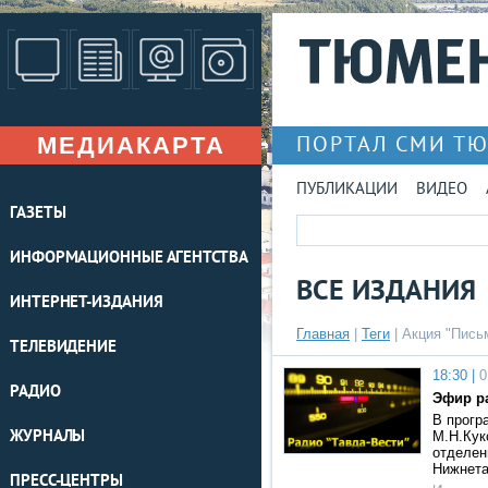
МЕДИАКАРТА
ПОРТАЛ СМИ Т
ПУБЛИКАЦИИ
ВИДЕО
ГАЗЕТЫ
ИНФОРМАЦИОННЫЕ АГЕНТСТВА
ВСЕ ИЗДАНИЯ
ИНТЕРНЕТ-ИЗДАНИЯ
Главная
|
Теги
| Акция "Пись
ТЕЛЕВИДЕНИЕ
18:30 |
0
РАДИО
Эфир ра
В прогр
ЖУРНАЛЫ
М.Н.Кук
отделен
Нижнета
ПРЕСС-ЦЕНТРЫ