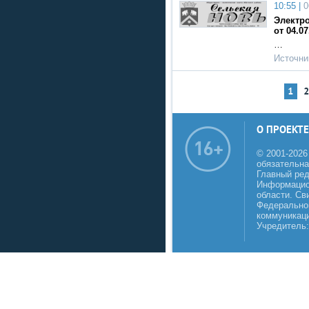
10:55 |
0
Электро
от 04.07
…
Источни
1
О ПРОЕКТЕ
© 2001-2026
обязательна
Главный реда
Информацио
области. Св
Федеральной
коммуникаци
Учредитель