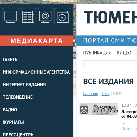
МЕДИАКАРТА
ПОРТАЛ СМИ Т
ПУБЛИКАЦИИ
ВИДЕО
ГАЗЕТЫ
ИНФОРМАЦИОННЫЕ АГЕНТСТВА
ВСЕ ИЗДАНИЯ
ИНТЕРНЕТ-ИЗДАНИЯ
Главная
|
Теги
| ПДФ
ТЕЛЕВИДЕНИЕ
13:37 |
0
РАДИО
Электро
от 04.08
ЖУРНАЛЫ
…
Источни
ПРЕСС-ЦЕНТРЫ