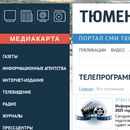
МЕДИАКАРТА
ПОРТАЛ СМИ Т
ПУБЛИКАЦИИ
ВИДЕО
ГАЗЕТЫ
ИНФОРМАЦИОННЫЕ АГЕНТСТВА
ТЕЛЕПРОГРАММ
ИНТЕРНЕТ-ИЗДАНИЯ
Главная
|
Все публикации
ТЕЛЕВИДЕНИЕ
17:23 |
1
РАДИО
Информ
2025 го
ЖУРНАЛЫ
Сегодня
подгото
сдают н
ПРЕСС-ЦЕНТРЫ