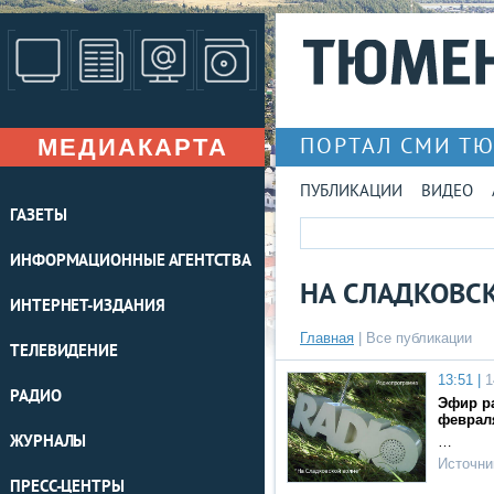
МЕДИАКАРТА
ПОРТАЛ СМИ Т
ПУБЛИКАЦИИ
ВИДЕО
ГАЗЕТЫ
ИНФОРМАЦИОННЫЕ АГЕНТСТВА
НА СЛАДКОВС
ИНТЕРНЕТ-ИЗДАНИЯ
Главная
|
Все публикации
ТЕЛЕВИДЕНИЕ
13:51 |
1
РАДИО
Эфир ра
февраля
ЖУРНАЛЫ
…
Источни
ПРЕСС-ЦЕНТРЫ