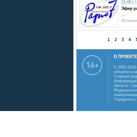
21:00 |
1
Эфир ра
…
Источни
1
2
3
4
О ПРОЕКТЕ
© 2001-2026
обязательна
Главный реда
Информацио
области. Св
Федеральной
коммуникаци
Учредитель