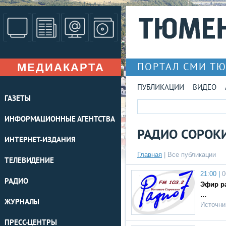
МЕДИАКАРТА
ПОРТАЛ СМИ Т
ПУБЛИКАЦИИ
ВИДЕО
ГАЗЕТЫ
ИНФОРМАЦИОННЫЕ АГЕНТСТВА
РАДИО СОРОК
ИНТЕРНЕТ-ИЗДАНИЯ
Главная
|
Все публикации
ТЕЛЕВИДЕНИЕ
21:00 |
0
РАДИО
Эфир ра
…
ЖУРНАЛЫ
Источни
ПРЕСС-ЦЕНТРЫ