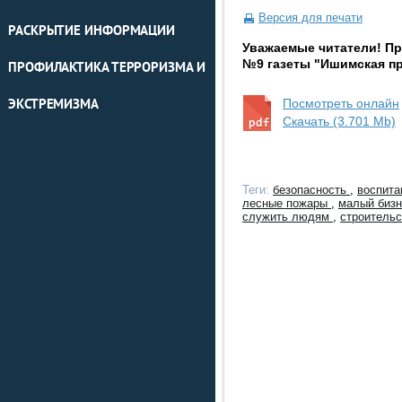
Версия для печати
РАСКРЫТИЕ ИНФОРМАЦИИ
Уважаемые читатели! П
№9 газеты "Ишимская пр
ПРОФИЛАКТИКА ТЕРРОРИЗМА И
Посмотреть онлайн
ЭКСТРЕМИЗМА
Скачать (3.701 Mb)
Теги:
безопасность
,
воспита
лесные пожары
,
малый биз
служить людям
,
строитель