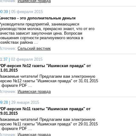
Источник:
Ишимская правда
0:39 |
05 февраля 2015
Качество - это дополнительные деньги
Руководители предприятий, занимающиеся
производством молока, прекрасно знают, что от его
качества зависит закупочная цена. Вопросам
повышения сортности реализуемого молока в
хозяйствах района …
Источник:
Сельский вестник
1:37 |
02 февраля 2015
PDF-версия №12 газеты "Ишимская правда" от
31.01.2015
Уважаемые читатели! Предлагаем вам электронную
версию №12 газеты "Ишимская правда" от 31.01.2015
в формате PDF …
Источник:
Ишимская правда
9:28 |
29 января 2015
PDF-версия №11 газеты "Ишимская правда" от
29.01.2015
Уважаемые читатели! Предлагаем вам электронную
версию №11 газеты "Ишимская правда" от 29.01.2015
в формате PDF …
Источник:
Ишимская правда