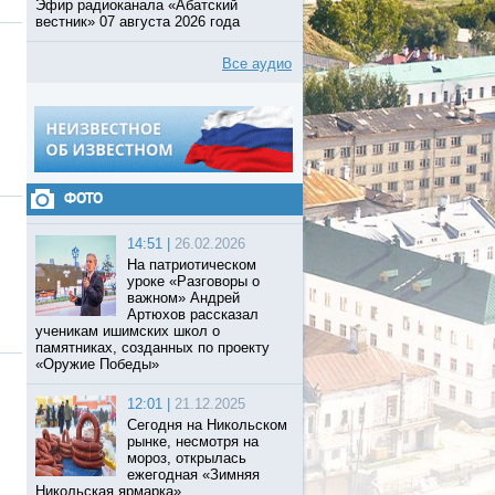
Эфир радиоканала «Абатский
вестник» 07 августа 2026 года
Все аудио
ФОТО
14:51 |
26.02.2026
На патриотическом
уроке «Разговоры о
важном» Андрей
Артюхов рассказал
ученикам ишимских школ о
памятниках, созданных по проекту
«Оружие Победы»
12:01 |
21.12.2025
Сегодня на Никольском
рынке, несмотря на
мороз, открылась
ежегодная «Зимняя
Никольская ярмарка».