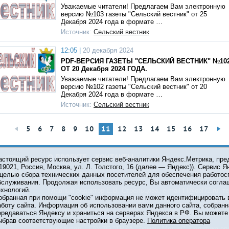
Уважаемые читатели! Предлагаем Вам электронную
версию №103 газеты "Сельский вестник" от 25
Декабря 2024 года в формате …
Источник:
Сельский вестник
12:05 |
20 декабря 2024
PDF-ВЕРСИЯ ГАЗЕТЫ "СЕЛЬСКИЙ ВЕСТНИК" №10
ОТ 20 Декабря 2024 ГОДА.
Уважаемые читатели! Предлагаем Вам электронную
версию №102 газеты "Сельский вестник" от 20
Декабря 2024 года в формате …
Источник:
Сельский вестник
5
6
7
8
9
10
11
12
13
14
15
16
17
О ПРОЕКТЕ
КОНТАКТЫ
астоящий ресурс использует сервис веб-аналитики Яндекс.Метрика, пр
119021, Россия, Москва, ул. Л. Толстого, 16 (далее — Яндекс)). Сервис 
 целью сбора технических данных посетителей для обеспечения работос
© 2001-2026 Сетевое издание Тюмень Медиа. При испол
бслуживания. Продолжая использовать ресурс, Вы автоматически согла
обязательна.
ехнологий.
Главный редактор Е.В. Стрельцова, e-mail t-l@obl72.ru, те
обранная при помощи "cookie" информация не может идентифицировать 
Информационная лента выходит при финансовой поддер
аботу сайта. Информация об использовании вами данного сайта, собранн
области. Свидетельство о регистрации СМИ ЭЛ №ФС 77-6
ередаваться Яндексу и храниться на серверах Яндекса в РФ. Вы можете о
Федеральной службой по надзору в сфере связи, инфор
ыбрав соответствующие настройки в браузере.
Политика оператора
коммуникаций (Роскомнадзор).
Учредитель: ГАУ ТО "ТРИА "ТюменьМедиа".
Политика оп