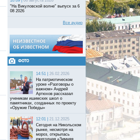
10:09 |
06 августа 2026
"На Викуловской волне" выпуск за 6
08 2026
Все аудио
ФОТО
14:51 |
26.02.2026
На патриотическом
уроке «Разговоры о
важном» Андрей
Артюхов рассказал
ученикам ишимских школ о
памятниках, созданных по проекту
«Оружие Победы»
12:01 |
21.12.2025
Сегодня на Никольском
рынке, несмотря на
мороз, открылась
ежегодная «Зимняя