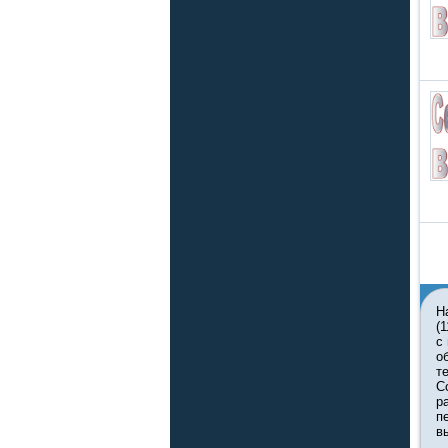
Н
(
с
о
т
С
р
п
в