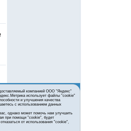
2
едоставляемый компанией ООО "Яндекс"
Яндекс.Метрика использует файлы "cookie"
пособности и улучшения качества
ьзовании материалов ссылка
шаетесь с использованием данных
л. (3452) 49-00-05
вас, однако может помочь нам улучшить
жке правительства Тюменской
ая при помощи "cookie", будет
7413 от 13.10.2016 выдано
тказаться от использования "cookie",
мационных технологий и массовых
ератора