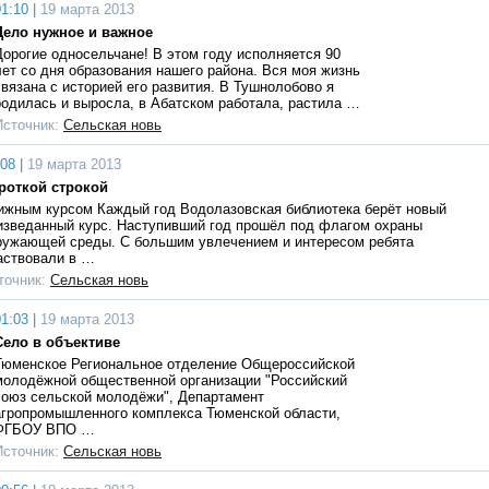
1:10 |
19 марта 2013
Дело нужное и важное
Дорогие односельчане! В этом году исполняется 90
лет со дня образования нашего района. Вся моя жизнь
связана с историей его развития. В Тушнолобово я
родилась и выросла, в Абатском работала, растила …
Источник:
Сельская новь
08 |
19 марта 2013
роткой строкой
ижным курсом Каждый год Водолазовская библиотека берёт новый
изведанный курс. Наступивший год прошёл под флагом охраны
ружающей среды. С большим увлечением и интересом ребята
аствовали в …
точник:
Сельская новь
1:03 |
19 марта 2013
Село в объективе
Тюменское Региональное отделение Общероссийской
молодёжной общественной организации "Российский
союз сельской молодёжи", Департамент
агропромышленного комплекса Тюменской области,
ФГБОУ ВПО …
Источник:
Сельская новь