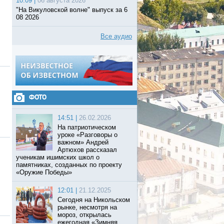
10:09 |
06 августа 2026
"На Викуловской волне" выпуск за 6
08 2026
Все аудио
ФОТО
14:51 |
26.02.2026
На патриотическом
уроке «Разговоры о
важном» Андрей
Артюхов рассказал
ученикам ишимских школ о
памятниках, созданных по проекту
«Оружие Победы»
12:01 |
21.12.2025
Сегодня на Никольском
рынке, несмотря на
мороз, открылась
ежегодная «Зимняя