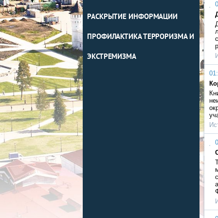
0
РАСКРЫТИЕ ИНФОРМАЦИИ
ПРОФИЛАКТИКА ТЕРРОРИЗМА И
ЭКСТРЕМИЗМА
01:
Ко
Кн
не
ок
уч
Ис
0