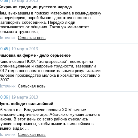
0:56 |
19 марта 2013
Сохраняя традиции русского народа
Нам, выехавшим в поисках материала в командировку
на периферию, порой бывает достаточно сложно
разговорить собеседника. Нередко люди
отказываются от общения. Таков уж менталитет
сельского труженика, …
Источник:
Сельская новь
0:45 |
19 марта 2013
Зимовка на ферме - дело серьёзное
Животноводы ПСХК "Болдыревский", несмотря на
организационные и кадровые трудности, завершили
2012 год в основном с положительными результатами.
Валовое производство молока в хозяйстве составило
13007 …
Источник:
Сельская новь
0:36 |
19 марта 2013
Пусть победит сильнейший
16 марта в с. Болдырево прошли XXIV зимние
сельские спортивные игры Абатского муниципального
района. В этот день со всего района съехались
лучшие спортсмены, чтобы выявить сильнейших в
зимних видах …
Источник:
Сельская новь