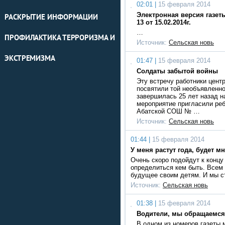
02:01 |
15 февраля 2014
Электронная версия газет
РАСКРЫТИЕ ИНФОРМАЦИИ
13 от 15.02.2014г.
…
ПРОФИЛАКТИКА ТЕРРОРИЗМА И
Источник:
Сельская новь
ЭКСТРЕМИЗМА
01:47 |
15 февраля 2014
Солдаты забытой войны
Эту встречу работники цент
посвятили той необъявленно
завершилась 25 лет назад н
мероприятие пригласили реб
Абатской СОШ № …
Источник:
Сельская новь
01:44 |
15 февраля 2014
У меня растут года, будет м
Очень скоро подойдут к концу
определиться кем быть. Всем
будущее своим детям. И мы с
Источник:
Сельская новь
01:38 |
15 февраля 2014
Водители, мы обращаемся 
В одном из номеров газеты 