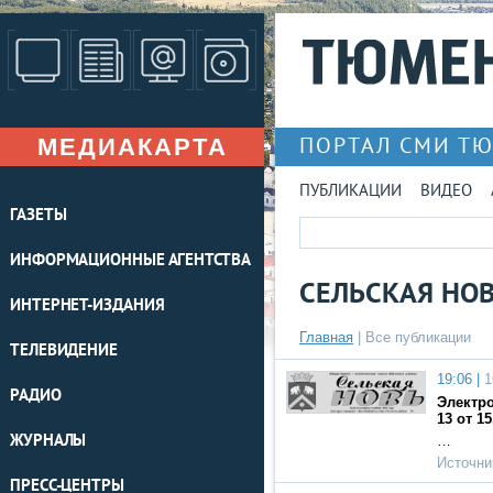
МЕДИАКАРТА
ПОРТАЛ СМИ Т
ПУБЛИКАЦИИ
ВИДЕО
ГАЗЕТЫ
ИНФОРМАЦИОННЫЕ АГЕНТСТВА
СЕЛЬСКАЯ НО
ИНТЕРНЕТ-ИЗДАНИЯ
Главная
|
Все публикации
ТЕЛЕВИДЕНИЕ
19:06 |
1
РАДИО
Электро
13 от 15
ЖУРНАЛЫ
…
Источни
ПРЕСС-ЦЕНТРЫ