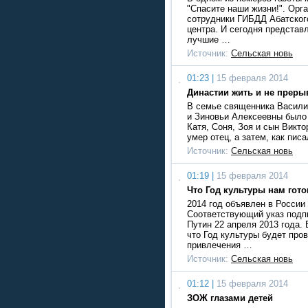
"Спасите наши жизни!". Орг
сотрудники ГИБДД Абатског
центра. И сегодня предста
лучшие …
Источник:
Сельская новь
01:23 |
15 февраля 2014
Династии жить и не преры
В семье священника Васили
и Зиновьи Алексеевны было 
Катя, Соня, Зоя и сын Викто
умер отец, а затем, как пис
Источник:
Сельская новь
01:19 |
15 февраля 2014
Что Год культуры нам гото
2014 год объявлен в России
Соответствующий указ подп
Путин 22 апреля 2013 года. 
что Год культуры будет про
привлечения …
Источник:
Сельская новь
01:12 |
15 февраля 2014
ЗОЖ глазами детей