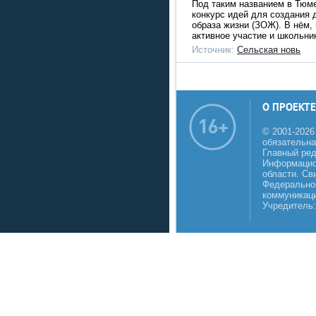
Под таким названием в Тюме
конкурс идей для создания 
образа жизни (ЗОЖ). В нём, 
активное участие и школьни
Источник:
Сельская новь
О ПРОЕКТЕ
© 2001-2026
обязательна
Главный реда
Информацио
области. Св
Федеральной
коммуникаци
Учредитель