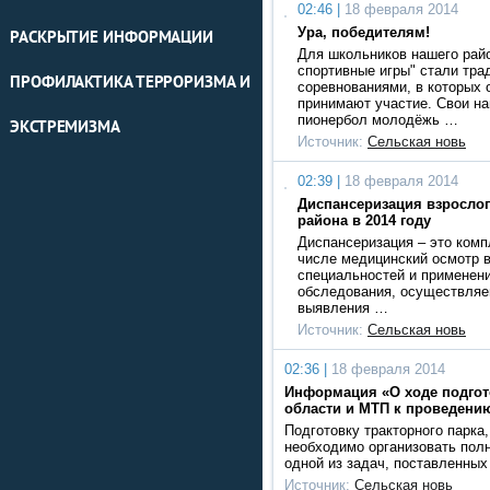
02:46 |
18 февраля 2014
Ура, победителям!
РАСКРЫТИЕ ИНФОРМАЦИИ
Для школьников нашего рай
спортивные игры" стали тр
ПРОФИЛАКТИКА ТЕРРОРИЗМА И
соревнованиями, в которых 
принимают участие. Свои на
пионербол молодёжь …
ЭКСТРЕМИЗМА
Источник:
Сельская новь
02:39 |
18 февраля 2014
Диспансеризация взрослог
района в 2014 году
Диспансеризация – это комп
числе медицинский осмотр 
специальностей и применен
обследования, осуществляе
выявления …
Источник:
Сельская новь
02:36 |
18 февраля 2014
Информация «О ходе подгот
области и МТП к проведению
Подготовку тракторного парка
необходимо организовать полн
одной из задач, поставленны
Источник:
Сельская новь