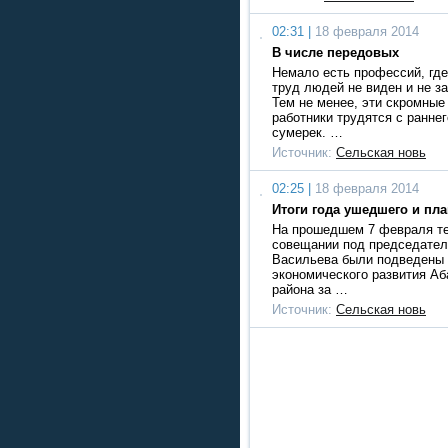
02:31 |
18 февраля 2014
В числе передовых
Немало есть профессий, где
труд людей не виден и не з
Тем не менее, эти скромные
работники трудятся с раннег
сумерек. …
Источник:
Сельская новь
02:25 |
18 февраля 2014
Итоги года ушедшего и пл
На прошедшем 7 февраля те
совещании под председател
Васильева были подведены 
экономического развития Аб
района за …
Источник:
Сельская новь