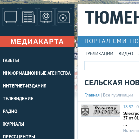
МЕДИАКАРТА
ПОРТАЛ СМИ Т
ПУБЛИКАЦИИ
ВИДЕО
ГАЗЕТЫ
ИНФОРМАЦИОННЫЕ АГЕНТСТВА
СЕЛЬСКАЯ НО
ИНТЕРНЕТ-ИЗДАНИЯ
Главная
|
Все публикации
ТЕЛЕВИДЕНИЕ
13:57 |
0
РАДИО
Электро
37 от 01
ЖУРНАЛЫ
…
Источни
ПРЕСС-ЦЕНТРЫ