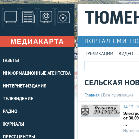
МЕДИАКАРТА
ПОРТАЛ СМИ Т
ПУБЛИКАЦИИ
ВИДЕО
ГАЗЕТЫ
ИНФОРМАЦИОННЫЕ АГЕНТСТВА
СЕЛЬСКАЯ НО
ИНТЕРНЕТ-ИЗДАНИЯ
Главная
|
Все публикации
ТЕЛЕВИДЕНИЕ
14:17 |
0
РАДИО
Электро
от 30.09
ЖУРНАЛЫ
…
Источни
ПРЕСС-ЦЕНТРЫ