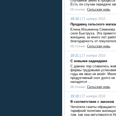
случайное звено в процессе
Есть ли случаи передачи за
Источник:
Сельская новь
19:24 |
27 ноября 2010
Продавец сельского магаз
Елена Ильинична Семенова -
селе Быструха. Эта привет
женщина, за много лет рабо
благодарность от покупател
Источник:
Сельская новь
19:21 |
27 ноября 2010
С новыми надеждами
С давних пор славились жи
фермы трудовыми успехами,
годы им явно не везёт. Меня
продуктивный скот долго не
наладятся …
Источник:
Сельская новь
19:18 |
27 ноября 2010
В соответствии с законом
Читатели газеты обращаются
тарифной политике жилищно
том, как она регулируется.Н