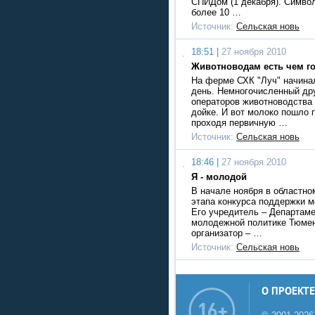
СПИДом (1 декабря). Симво
более 10 …
Источник:
Сельская новь
18:51 |
27 ноября 2010
Животноводам есть чем г
На ферме СХК "Луч" начина
день. Немногочисленный др
операторов животноводства 
дойке. И вот молоко пошло 
проходя первичную …
Источник:
Сельская новь
18:46 |
27 ноября 2010
Я - молодой
В начале ноября в областно
этапа конкурса поддержки 
Его учредитель – Департаме
молодежной политике Тюмен
организатор – …
Источник:
Сельская новь
О ПРОЕКТЕ