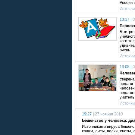
России 
Источни
13:17 |
0
Первок
Быстро 
учебног
кого-то
удивите
очень 
Источни
13:08 |
0
Челове
Уверена
педагог 
человек
педагог
учител
Источни
19:27 |
27 ноября 2010
Бешенство у человека: диа
Источниками вируса бешенс
кошки, лисы, волки, еноты, 