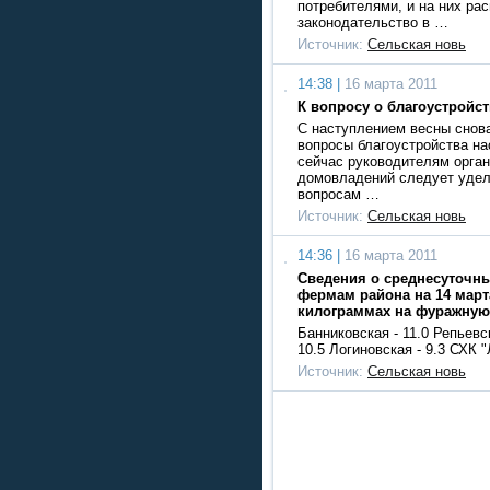
потребителями, и на них ра
законодательство в …
Источник:
Сельская новь
14:38 |
16 марта 2011
К вопросу о благоустройст
С наступлением весны снов
вопросы благоустройства на
сейчас руководителям орган
домовладений следует удел
вопросам …
Источник:
Сельская новь
14:36 |
16 марта 2011
Сведения о среднесуточны
фермам района на 14 марта
килограммах на фуражную
Банниковская - 11.0 Репьевс
10.5 Логиновская - 9.3 СХК "
Источник:
Сельская новь