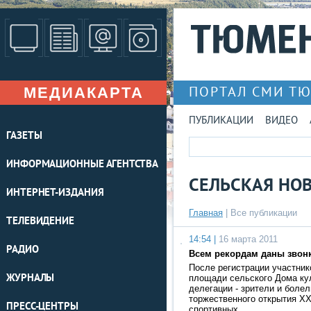
МЕДИАКАРТА
ПОРТАЛ СМИ Т
ПУБЛИКАЦИИ
ВИДЕО
ГАЗЕТЫ
ИНФОРМАЦИОННЫЕ АГЕНТСТВА
СЕЛЬСКАЯ НО
ИНТЕРНЕТ-ИЗДАНИЯ
Главная
|
Все публикации
ТЕЛЕВИДЕНИЕ
14:54 |
16 марта 2011
РАДИО
Всем рекордам даны звон
После регистрации участник
ЖУРНАЛЫ
площади сельского Дома ку
делегации - зрители и боле
торжественного открытия XX
ПРЕСС-ЦЕНТРЫ
спортивных …