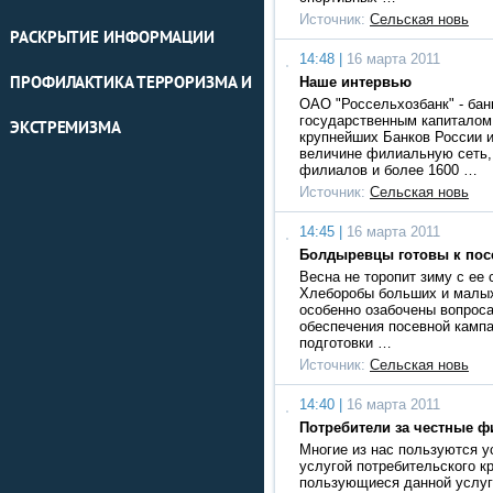
Источник:
Сельская новь
РАСКРЫТИЕ ИНФОРМАЦИИ
14:48 |
16 марта 2011
ПРОФИЛАКТИКА ТЕРРОРИЗМА И
Наше интервью
ОАО "Россельхозбанк" - бан
государственным капиталом 
ЭКСТРЕМИЗМА
крупнейших Банков России и
величине филиальную сеть,
филиалов и более 1600 …
Источник:
Сельская новь
14:45 |
16 марта 2011
Болдыревцы готовы к пос
Весна не торопит зиму с ее 
Хлеборобы больших и малых
особенно озабочены вопрос
обеспечения посевной камп
подготовки …
Источник:
Сельская новь
14:40 |
16 марта 2011
Потребители за честные ф
Многие из нас пользуются ус
услугой потребительского к
пользующиеся данной услуг