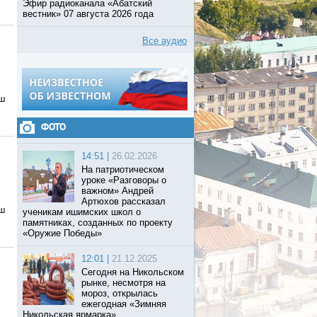
Эфир радиоканала «Абатский
вестник» 07 августа 2026 года
Все аудио
аш
ФОТО
14:51 |
26.02.2026
На патриотическом
уроке «Разговоры о
важном» Андрей
Артюхов рассказал
аш
ученикам ишимских школ о
памятниках, созданных по проекту
«Оружие Победы»
12:01 |
21.12.2025
Сегодня на Никольском
рынке, несмотря на
мороз, открылась
ежегодная «Зимняя
Никольская ярмарка».