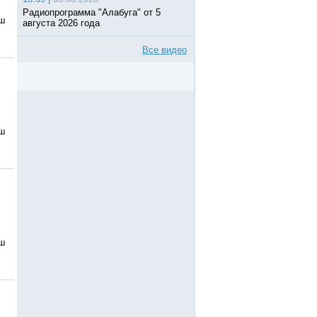
Радиопрограмма "Алабуга" от 5
аш
августа 2026 года
Все видео
аш
аш