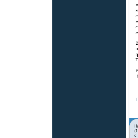
«
к
с
м
с
ж
В
н
г
Т
У
h
Т
Н
(
с