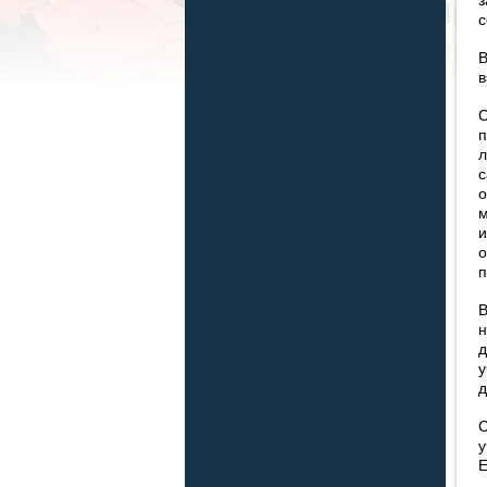
с
В
в
С
п
л
с
о
м
и
о
п
В
н
д
у
д
С
у
Е