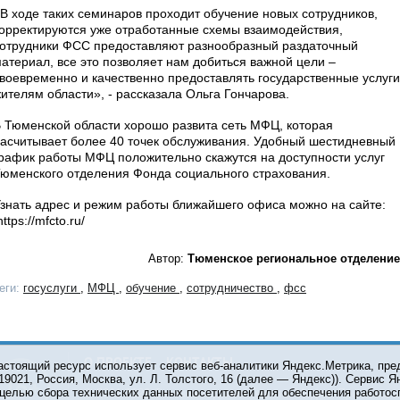
В ходе таких семинаров проходит обучение новых сотрудников,
орректируются уже отработанные схемы взаимодействия,
отрудники ФСС предоставляют разнообразный раздаточный
атериал, все это позволяет нам добиться важной цели –
воевременно и качественно предоставлять государственные услуги
ителям области», - рассказала Ольга Гончарова.
 Тюменской области хорошо развита сеть МФЦ, которая
асчитывает более 40 точек обслуживания. Удобный шестидневный
рафик работы МФЦ положительно скажутся на доступности услуг
юменского отделения Фонда социального страхования.
знать адрес и режим работы ближайшего офиса можно на сайте:
ttps://mfcto.ru/
Автор:
Тюменское региональное отделение
еги:
госуслуги
,
МФЦ
,
обучение
,
сотрудничество
,
фсс
О ПРОЕКТЕ
КОНТАКТЫ
астоящий ресурс использует сервис веб-аналитики Яндекс.Метрика, пр
119021, Россия, Москва, ул. Л. Толстого, 16 (далее — Яндекс)). Сервис 
 целью сбора технических данных посетителей для обеспечения работос
© 2001-2026 Сетевое издание Тюмень Медиа. При испол