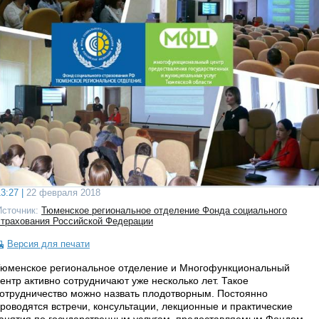
3:27 |
22 февраля 2018
Источник:
Тюменское региональное отделение Фонда социального
страхования Российской Федерации
Версия для печати
юменское региональное отделение и Многофункциональный
ентр активно сотрудничают уже несколько лет. Такое
отрудничество можно назвать плодотворным. Постоянно
роводятся встречи, консультации, лекционные и практические
анятия по государственным услугам, предоставляемым Фондом