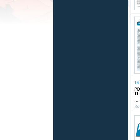
16:
PD
11
…
Ис