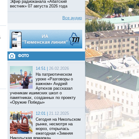
Эфир радиоканала «Абатский
вестник» 07 августа 2026 года
Все аудио
5
.
ФОТО
14:51 |
26.02.2026
На патриотическом
уроке «Разговоры о
важном» Андрей
Артюхов рассказал
ученикам ишимских школ о
памятниках, созданных по проекту
«Оружие Победы»
12:01 |
21.12.2025
.
Сегодня на Никольском
рынке, несмотря на
мороз, открылась
ежегодная «Зимняя
Никольская ярмарка».