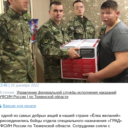
3:45 |
29 декабря 2022
Источник:
Управление федеральной службы исполнения наказаний
(УФСИН России ) по Тюменской области
Версия для печати
 одной из самых добрых акций в нашей стране «Ёлка желаний»
рисоединились бойцы отдела специального назначения «ГРАД»
ФСИН России по Тюменской области. Сотрудники сняли с