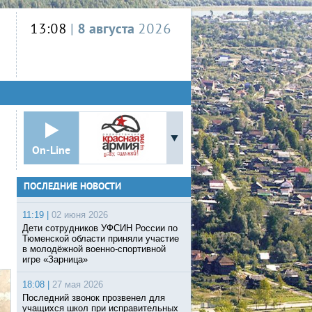
13:08
|
8 августа
2026
On-Line
ПОСЛЕДНИЕ НОВОСТИ
11:19 |
02 июня 2026
Дети сотрудников УФСИН России по
Тюменской области приняли участие
в молодёжной военно-спортивной
игре «Зарница»
18:08 |
27 мая 2026
Последний звонок прозвенел для
учащихся школ при исправительных