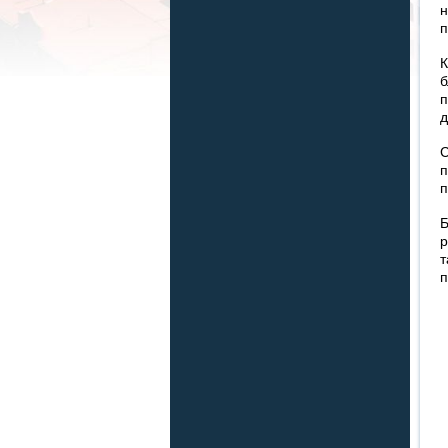
н
п
К
б
п
д
С
п
п
Б
р
т
п