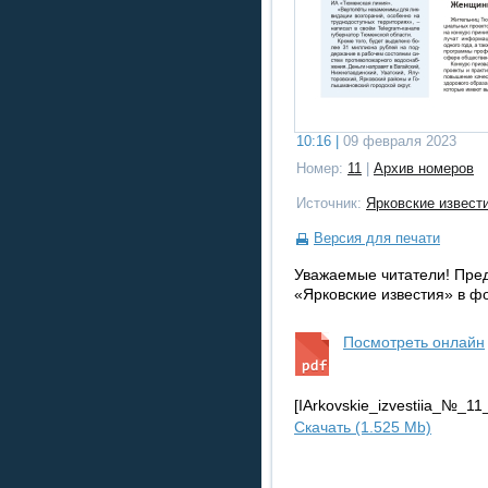
10:16 |
09 февраля 2023
Номер:
11
|
Архив номеров
Источник:
Ярковские извест
Версия для печати
Уважаемые читатели! Пре
«Ярковские известия» в ф
Посмотреть онлайн
[IArkovskie_izvestiia_№_1
Скачать (1.525 Mb)