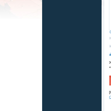
0
У
«
[
С