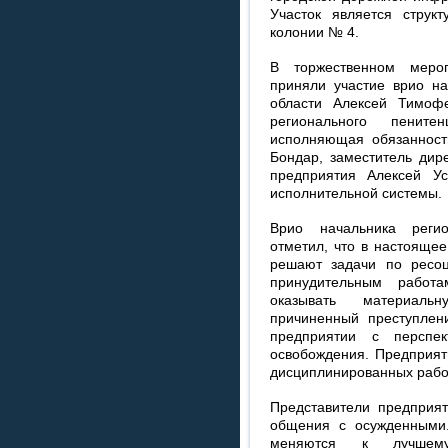
Участок является струк
колонии № 4.
В торжественном мероп
приняли участие врио н
области Алексей Тимофе
регионального пените
исполняющая обязаннос
Бондар, заместитель дир
предприятия Алексей Ус
исполнительной системы.
Врио начальника регио
отметил, что в настояще
решают задачи по ресоц
принудительным работа
оказывать материаль
причиненный преступлен
предприятии с перспек
освобождения. Предприят
дисциплинированных рабо
Представители предприят
общения с осужденными
меняются к лучшему