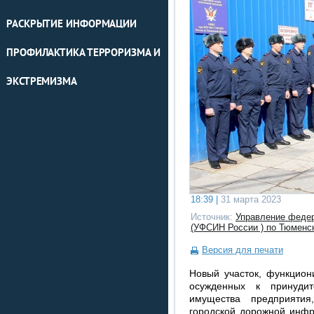
РАСКРЫТИЕ ИНФОРМАЦИИ
ПРОФИЛАКТИКА ТЕРРОРИЗМА И
ЭКСТРЕМИЗМА
18:39 |
31 марта 2023
Источник:
Управление федер
(УФСИН России ) по Тюменс
Версия для печати
Новый участок, функцион
осужденных к принуди
имущества предприятия
городской дорожной инфр