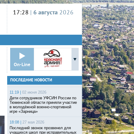
17:28
|
6 августа
2026
On-Line
ПОСЛЕДНИЕ НОВОСТИ
11:19 |
02 июня 2026
Дети сотрудников УФСИН России по
Тюменской области приняли участие
в молодёжной военно-спортивной
игре «Зарница»
18:08 |
27 мая 2026
Последний звонок прозвенел для
учащихся школ при исправительных