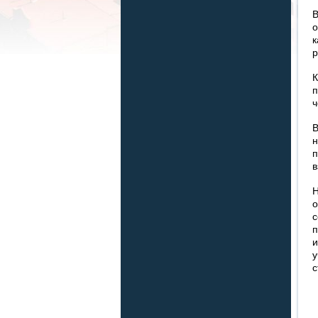
В
р
К
ч
н
в
с
и
с