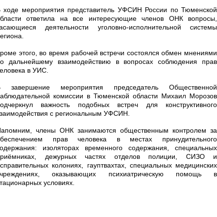
 ходе мероприятия представитель УФСИН России по Тюменской
области ответила на все интересующие членов ОНК вопросы,
касающиеся деятельности уголовно-исполнительной системы
егиона.
роме этого, во время рабочей встречи состоялся обмен мнениями
по дальнейшему взаимодействию в вопросах соблюдения прав
еловека в УИС.
В завершение мероприятия председатель Общественной
аблюдательной комиссии в Тюменской области Михаил Морозов
подчеркнул важность подобных встреч для конструктивного
заимодействия с региональным УФСИН.
Напомним, члены ОНК занимаются общественным контролем за
обеспечением прав человека в местах принудительного
одержания: изоляторах временного содержания, специальных
приёмниках, дежурных частях отделов полиции, СИЗО и
справительных колониях, гауптвахтах, специальных медицинских
учреждениях, оказывающих психиатрическую помощь в
тационарных условиях.