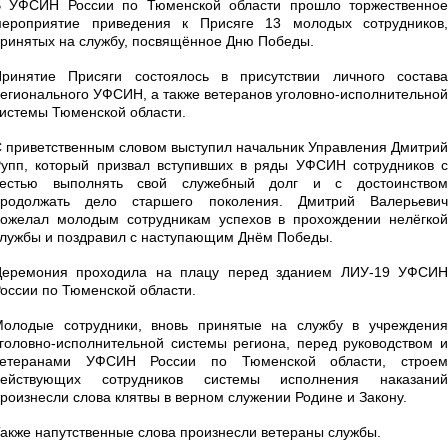
В УФСИН России по Тюменской области прошло торжественное
мероприятие приведения к Присяге 13 молодых сотрудников,
ринятых на службу, посвящённое Дню Победы.
ринятие Присяги состоялось в присутствии личного состава
егионального УФСИН, а также ветеранов уголовно-исполнительной
истемы Тюменской области.
 приветственным словом выступил начальник Управления Дмитрий
упп, который призвал вступивших в ряды УФСИН сотрудников с
честью выполнять свой служебный долг и с достоинством
продолжать дело старшего поколения. Дмитрий Валерьевич
ожелал молодым сотрудникам успехов в прохождении нелёгкой
лужбы и поздравил с наступающим Днём Победы.
Церемония проходила на плацу перед зданием ЛИУ-19 УФСИН
оссии по Тюменской области.
олодые сотрудники, вновь принятые на службу в учреждения
головно-исполнительной системы региона, перед руководством и
ветеранами УФСИН России по Тюменской области, строем
действующих сотрудников системы исполнения наказаний
роизнесли слова клятвы в верном служении Родине и Закону.
акже напутственные слова произнесли ветераны службы.