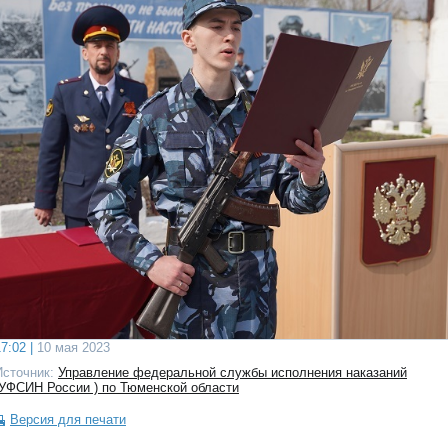
7:02 |
10 мая 2023
Источник:
Управление федеральной службы исполнения наказаний
(УФСИН России ) по Тюменской области
Версия для печати