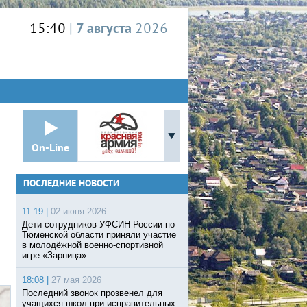
15:40
|
7 августа
2026
On-Line
ПОСЛЕДНИЕ НОВОСТИ
11:19 |
02 июня 2026
Дети сотрудников УФСИН России по
Тюменской области приняли участие
в молодёжной военно-спортивной
игре «Зарница»
18:08 |
27 мая 2026
Последний звонок прозвенел для
учащихся школ при исправительных