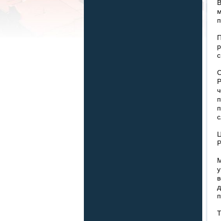
п
П
р
с
С
Р
п
с
Р
М
у
п
Т