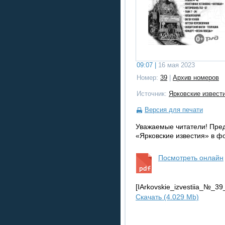
09:07 |
16 мая 2023
Номер:
39
|
Архив номеров
Источник:
Ярковские извест
Версия для печати
Уважаемые читатели! Пре
«Ярковские известия» в ф
Посмотреть онлайн
[IArkovskie_izvestiia_№
Скачать (4.029 Mb)