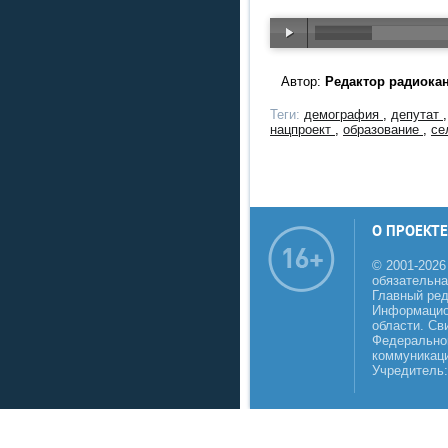
Автор:
Редактор радиока
Теги:
демография
,
депутат
нацпроект
,
образование
,
се
О ПРОЕКТЕ
© 2001-2026
обязательна
Главный реда
Информацио
области. Св
Федеральной
коммуникаци
Учредитель