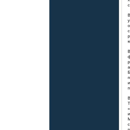
с
В
у
о
р
к
В
р
и
п
Т
М