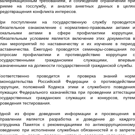
валификационным требованиям, и соблюдение ограничений при
приеме на госслужбу, и анализ анкетных данных в целях
редотвращения конфликта интересов.
При поступлении на государственную службу проводится
бязательное ознакомление с нормативно-правовыми актами и
локальными актами в сфере профилактики коррупции.
бязательным условием является включение этих документов в
лан мероприятий по наставничеству и их изучение в период
аставничества. Ежегодно проводятся семинары-совещания по
вопросам профилактики и противодействию коррупции с
государственными гражданскими служащими, впервые
азначенными на должности государственной гражданской службы.
Соответственно проводится и проверка знаний норм
законодательства Российской Федерации о противодействии
оррупции, положений Кодекса этики и служебного поведения
лужащих Федерального казначейства при проведении аттестации
государственных гражданских служащих и конкурсов, путем
роведения тестирования.
Одной из форм доведения информации и просвещения в
Управлении является разработка и доведение до каждого
отрудника Памяток с рекомендациями по антикоррупционному
оведению при исполнении служебных обязанностей и о запрете