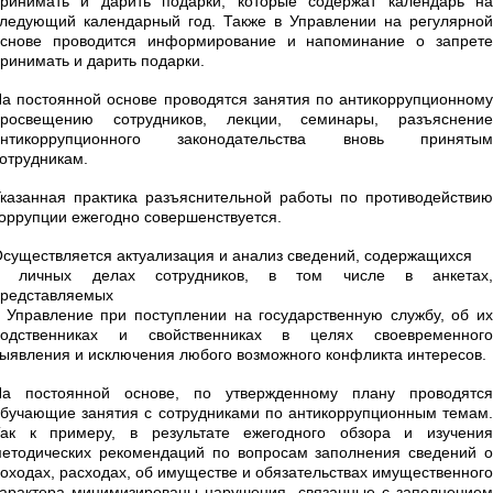
ринимать и дарить подарки, которые содержат календарь на
ледующий календарный год. Также в Управлении на регулярной
основе проводится информирование и напоминание о запрете
ринимать и дарить подарки.
а постоянной основе проводятся занятия по антикоррупционному
просвещению сотрудников, лекции, семинары, разъяснение
антикоррупционного законодательства вновь принятым
отрудникам.
казанная практика разъяснительной работы по противодействию
оррупции ежегодно совершенствуется.
существляется актуализация и анализ сведений, содержащихся
в личных делах сотрудников, в том числе в анкетах,
редставляемых
 Управление при поступлении на государственную службу, об их
родственниках и свойственниках в целях своевременного
ыявления и исключения любого возможного конфликта интересов.
На постоянной основе, по утвержденному плану проводятся
бучающие занятия с сотрудниками по антикоррупционным темам.
Так к примеру, в результате ежегодного обзора и изучения
етодических рекомендаций по вопросам заполнения сведений о
оходах, расходах, об имуществе и обязательствах имущественного
арактера минимизированы нарушения, связанные с заполнением