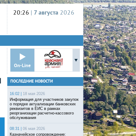
20:26
|
7 августа
2026
On-Line
Й
ПОСЛЕДНИЕ НОВОСТИ
16:02 |
18 мая 2026
Информация для участников закупок
о порядке актуализации банковских
реквизитов в ЕИС в рамках
реорганизации расчетно-кассового
обслуживания
08:31 |
06 мая 2026
Казначейское сопровождение: