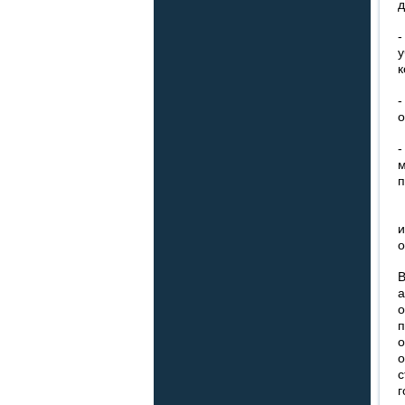
д
-
у
к
-
о
м
п
о
о
о