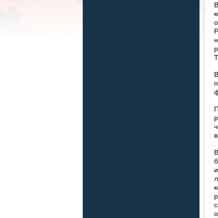
о
Т
В
ф
П
р
ч
в
и
к
р
о