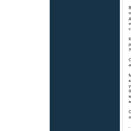
с
У
и
М
к
м
к
С
о