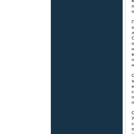
к
п
о
О
п
н
н
к
с
п
с
п