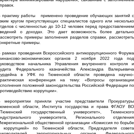
правок.
 практику работы применено проведение обучающих занятий с
зким кругом присутствующих специалистов одного или несколько
тделов с численностью до 10-12 человек перед предоставлением
сведений о доходах. Это дает возможность более детально
ассмотреть примеры заполнения разделов справки, рассмотреть
онкретные примеры.
 рамках проведения Всероссийского антикоррупционного Форума
финансово-экономических органов 2 ноября 2022 года под
уководством начальника Управления внутреннего контроля и
аудита Федерального казначейства Александра Валерьевича
Бурдейна в УФК по Тюменской области проведена научно-
практическая конференция на тему: «Вопросы организации
сполнения положений законодательства Российской Федерации по
ротиводействию коррупции».
В мероприятии приняли участие представители Прокуратуры
юменской области, Института государства и права ФГАОУ ВО
«Тюменский государственный университет», Тюменского
индустриального университета, Регионального отделения
ежрегиональной общественной организации «Комиссия по борьбе
с коррупцией» по Тюменской области, Председателя совета
руководителей территориальных органов Федерального