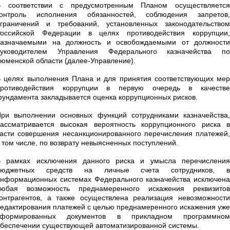
В соответствии с предусмотренным Планом осуществляется
контроль исполнения обязанностей, соблюдения запретов,
граничений и требований, установленных законодательством
Российской Федерации в целях противодействия коррупции,
назначаемыми на должность и освобождаемыми от должности
руководителем Управления Федерального казначейства по
юменской области (далее-Управление).
 целях выполнения Плана и для принятия соответствующих мер
противодействия коррупции в первую очередь в качестве
ундамента закладывается оценка коррупционных рисков.
ри выполнении основных функций сотрудниками казначейства,
ассматривается высокая вероятность коррупционного риска в
асти совершения несанкционированного перечисления платежей,
 том числе, по возврату невыясненных поступлений.
В рамках исключения данного риска и умысла перечисления
бюджетных средств на личные счета сотрудников, в
нформационных системах Федерального казначейства исключена
любая возможность преднамеренного искажения реквизитов
онтрагентов, а также осуществлена реализация невозможности
едактирования платежей с целью преднамеренного искажения уже
сформированных документов в прикладном программном
беспечении существующей автоматизированной системы.