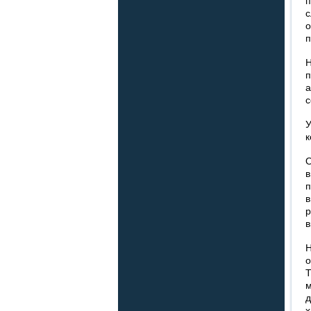
п
с
п
Н
с
У
к
О
п
в
в
о
м
д
х