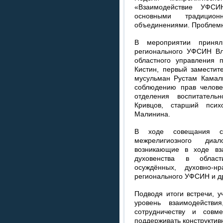
«Взаимодействие УФС
основными традицио
объединениями. Проблемн
В мероприятии приняли
регионального УФСИН Вл
областного управления
Кистин, первый заместит
мусульман Рустам Камал
соблюдению прав челов
отделения воспитател
Кривцов, старший псих
Малинина.
В ходе совещания со
межрелигиозного диа
возникающие в ходе вза
духовенства в области
осуждённых, духовно-н
регионального УФСИН и д
Подводя итоги встречи, 
уровень взаимодейств
сотрудничеству и совм
поддерживать конструктив