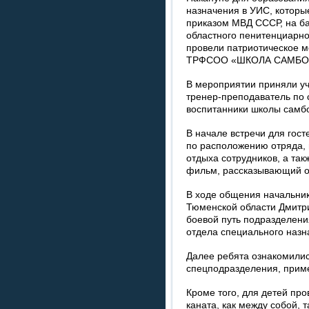
назначения в УИС, которы
приказом МВД СССР, на ба
областного пенитенциарн
провели патриотическое м
ТРФСОО «ШКОЛА САМБО
В мероприятии приняли уч
тренер-преподаватель по 
воспитанники школы самбо
В начале встречи для гос
по расположению отряда, 
отдыха сотрудников, а та
фильм, рассказывающий о
В ходе общения начальни
Тюменской области Дмитри
боевой путь подразделени
отдела специального наз
Далее ребята ознакомилис
спецподразделения, прим
Кроме того, для детей пр
каната, как между собой,