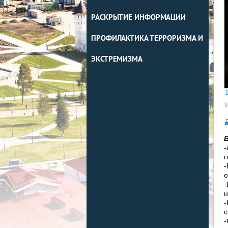
РАСКРЫТИЕ ИНФОРМАЦИИ
ПРОФИЛАКТИКА ТЕРРОРИЗМА И
ЭКСТРЕМИЗМА
1
-
г
-
о
-
н
-
с
-