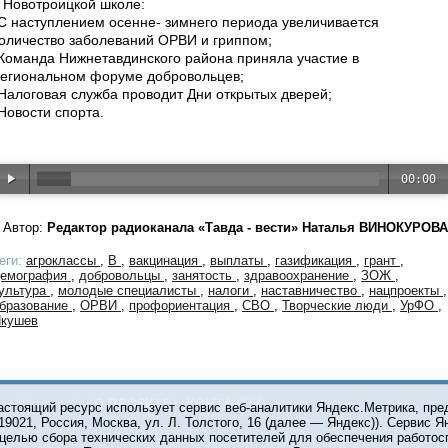
 Новотроицкой школе:
С наступлением осенне- зимнего периода увеличивается
оличество заболеваний ОРВИ и гриппом;
Команда Нижнетавдинского района приняла участие в
егиональном форуме добровольцев;
Налоговая служба проводит Дни открытых дверей;
Новости спорта.
00:00
Автор:
Редактор радиоканала «Тавда - вести» Наталья ВИНОКУРОВА
еги:
агроклассы
,
В
,
вакцинация
,
выплаты
,
газификация
,
грант
,
емография
,
добровольцы
,
занятость
,
здравоохранение
,
ЗОЖ
,
ультура
,
молодые специалисты
,
налоги
,
наставничество
,
нацпроекты
,
бразование
,
ОРВИ
,
профориентация
,
СВО
,
Творческие люди
,
УрФО
,
кушев
О ПРОЕКТЕ
КОНТАКТЫ
астоящий ресурс использует сервис веб-аналитики Яндекс.Метрика, пр
119021, Россия, Москва, ул. Л. Толстого, 16 (далее — Яндекс)). Сервис 
 целью сбора технических данных посетителей для обеспечения работос
© 2001-2026 Сетевое издание Тюмень Медиа. При испол