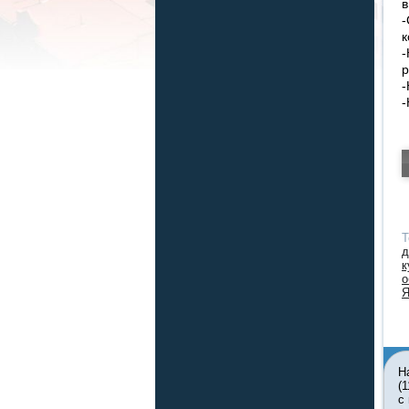
в
-
к
-
р
-
-
Т
д
к
о
Я
Н
(
с