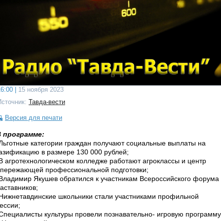
6:00 |
15 ноября 2023
Источник:
Тавда-вести
Версия для печати
В программе:
Льготные категории граждан получают социальные выплаты на
азификацию в размере 130 000 рублей;
В агротехнологическом колледже работают агроклассы и центр
пережающей профессиональной подготовки;
Владимир Якушев обратился к участникам Всероссийского форума
аставников;
Нижнетавдинские школьники стали участниками профильной
ессии;
Специалисты культуры провели познавательно- игровую программу