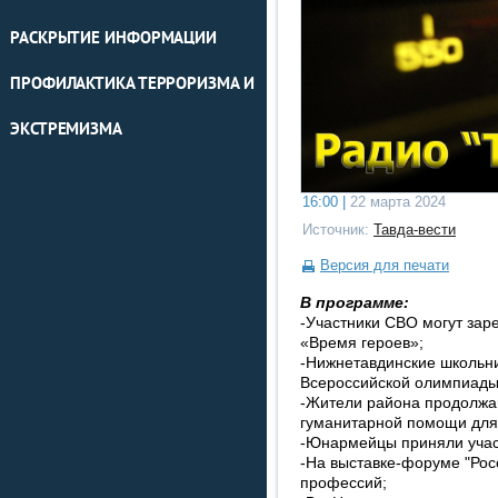
РАСКРЫТИЕ ИНФОРМАЦИИ
ПРОФИЛАКТИКА ТЕРРОРИЗМА И
ЭКСТРЕМИЗМА
16:00 |
22 марта 2024
Источник:
Тавда-вести
Версия для печати
В программе:
-Участники СВО могут зар
«Время героев»;
-Нижнетавдинские школьни
Всероссийской олимпиады
-Жители района продолжаю
гуманитарной помощи для
-Юнармейцы приняли участ
-На выставке-форуме "Рос
профессий;