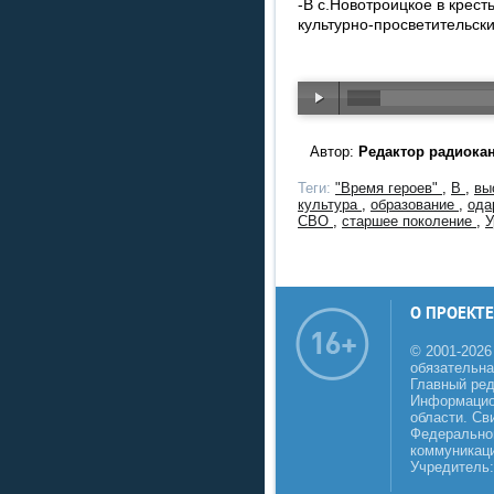
-В с.Новотроицкое в крест
культурно-просветительски
Автор:
Редактор радиока
Теги:
"Время героев"
,
В
,
вы
культура
,
образование
,
ода
СВО
,
старшее поколение
,
О ПРОЕКТЕ
© 2001-2026
обязательна
Главный реда
Информацио
области. Св
Федеральной
коммуникаци
Учредитель